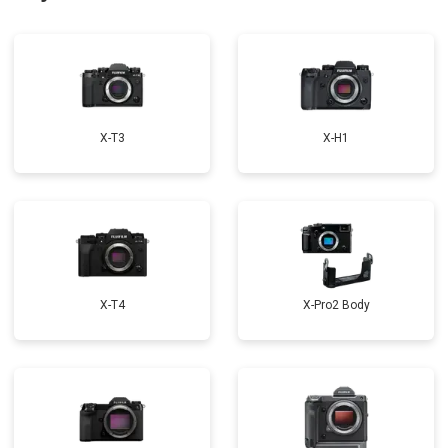
X-T3
X-H1
X-T4
X-Pro2 Body