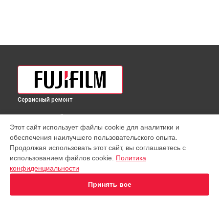
Сервисный ремонт
ВЫБЕРИ СВОЙ ГОРОД
Этот сайт использует файлы cookie для аналитики и
Диагностика фотоаппарата GFX 50SII Kit GF35-70mm Fujifilm
обеспечения наилучшего пользовательского опыта.
в
Краснодаре
Продолжая использовать этот сайт, вы соглашаетесь с
Диагностика фотоаппарата GFX 50SII Kit GF35-70mm Fujifilm
использованием файлов cookie.
Политика
в
Ростове-на-Дону
конфиденциальности
Диагностика фотоаппарата GFX 50SII Kit GF35-70mm Fujifilm
в
Нижнем Новгороде
Принять все
Диагностика фотоаппарата GFX 50SII Kit GF35-70mm Fujifilm
в
Новосибирске
Диагностика фотоаппарата GFX 50SII Kit GF35-70mm Fujifilm