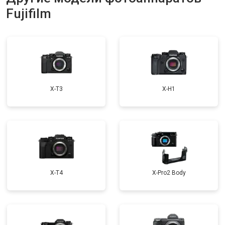
Fujifilm
X-T3
X-H1
X-T4
X-Pro2 Body