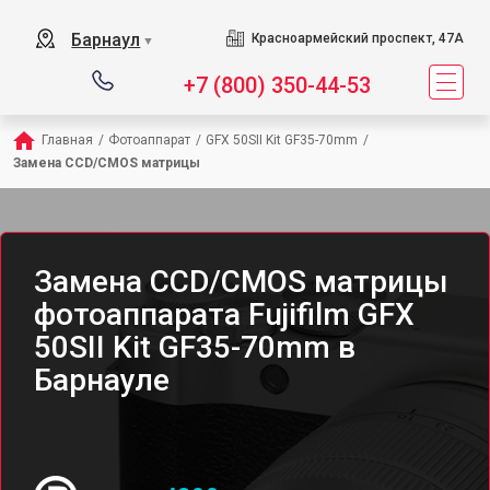
Барнаул
Красноармейский проспект, 47А
▼
+7 (800) 350-44-53
Главная
/
Фотоаппарат
/
GFX 50SII Kit GF35-70mm
/
Замена CCD/CMOS матрицы
Замена CCD/CMOS матрицы
фотоаппарата Fujifilm GFX
50SII Kit GF35-70mm в
Барнауле