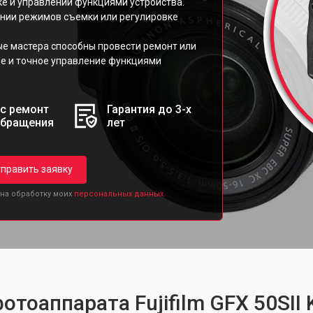
е и управлении функциями устройства.
ении режимов съемки или регулировке
ые мастера способны провести ремонт или
ое и точное управление функциями
с ремонт
Гарантия до 3-х
обращения
лет
править заявку
 на обработку моих
персональных данных.
отоаппарата Fujifilm GFX 50SII