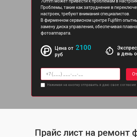
70mm может привести к проблемам в настройк
Проблемы, такие как затруднение в переключ
настроек, требуют внимания специалистов.
В фирменном сервисном центре Fujifilm опытн
замену диска управления, обеспечивая плавн
фотоаппарата.
2100
Экспрес
Цена от
в день 
руб
От
Нажимая на кнопку отправить я даю свое согласие
Прайс лист на ремонт ф