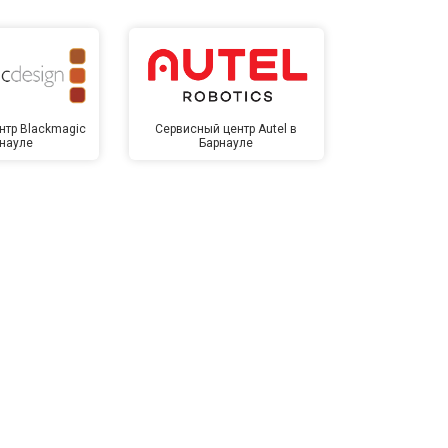
нтр Blackmagic
Сервисный центр Autel в
Сервисный 
рнауле
Барнауле
Бар