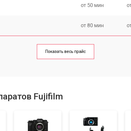
от 50 мин
о
от 80 мин
о
от 50 мин
о
Показать весь прайс
от 100 мин
о
от 70 мин
о
аратов Fujifilm
от 80 мин
о
от 70 мин
о