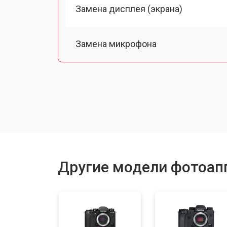
Замена дисплея (экрана)
Замена микрофона
Замена кнопки включения
Замена байонета
Замена платы отсека карты памяти
Другие модели фотоапп
Замена затвора
Замена CCD/CMOS матрицы