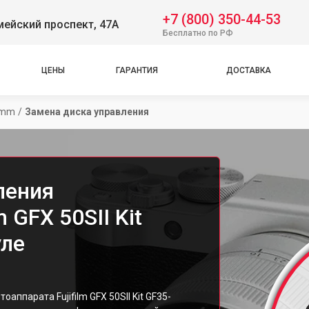
+7 (800) 350-44-53
ейский проспект, 47А
Бесплатно по РФ
ЦЕНЫ
ГАРАНТИЯ
ДОСТАВКА
70mm
/
Замена диска управления
ления
 GFX 50SII Kit
уле
аппарата Fujifilm GFX 50SII Kit GF35-