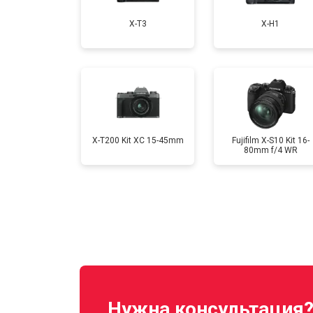
X-T3
X-H1
Ремонт материнской платы
Чистка матрицы
X-T200 Kit XC 15-45mm
Fujifilm X-S10 Kit 16-
80mm f/4 WR
Нужна консультация