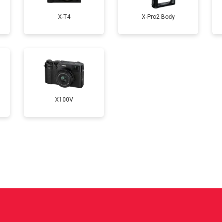
X-T4
X-Pro2 Body
от 100 мин
о
от 60 мин
о
X100V
?