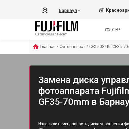
Красноарм
Барнаул
▼
УСЛУГИ
Сервисный ремонт
Главная
/
Фотоаппарат
/
GFX 50SII Kit GF35-
Замена диска управ
фотоаппарата Fujifilm
GF35-70mm в Барна
Износ или неисправность диска управления фото