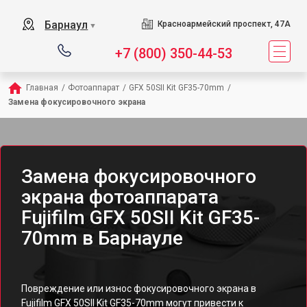
Барнаул
Красноармейский проспект, 47А
▼
+7 (800) 350-44-53
Главная
/
Фотоаппарат
/
GFX 50SII Kit GF35-70mm
/
Замена фокусировочного экрана
Замена фокусировочного
экрана фотоаппарата
Fujifilm GFX 50SII Kit GF35-
70mm в Барнауле
Повреждение или износ фокусировочного экрана в
Fujifilm GFX 50SII Kit GF35-70mm могут привести к