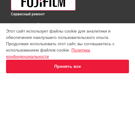
Сервисный ремонт
ВЫБЕРИ СВОЙ ГОРОД
Этот сайт использует файлы cookie для аналитики и
Замена фокусировочного экрана фотоаппарата GFX 50SII
обеспечения наилучшего пользовательского опыта.
Kit GF35-70mm Fujifilm в
Краснодаре
Продолжая использовать этот сайт, вы соглашаетесь с
Замена фокусировочного экрана фотоаппарата GFX 50SII
использованием файлов cookie.
Политика
Kit GF35-70mm Fujifilm в
Ростове-на-Дону
конфиденциальности
Замена фокусировочного экрана фотоаппарата GFX 50SII
Kit GF35-70mm Fujifilm в
Нижнем Новгороде
Принять все
Замена фокусировочного экрана фотоаппарата GFX 50SII
Kit GF35-70mm Fujifilm в
Новосибирске
Замена фокусировочного экрана фотоаппарата GFX 50SII
Kit GF35-70mm Fujifilm в
Челябинске
Замена фокусировочного экрана фотоаппарата GFX 50SII
УСТРОЙСТВА
Kit GF35-70mm Fujifilm в
Екатеринбурге
Замена фокусировочного экрана фотоаппарата GFX 50SII
Объектив
Kit GF35-70mm Fujifilm в
Казани
Фотовспышка
Замена фокусировочного экрана фотоаппарата GFX 50SII
Фотоаппарат
Kit GF35-70mm Fujifilm в
Уфе
Замена фокусировочного экрана фотоаппарата GFX 50SII