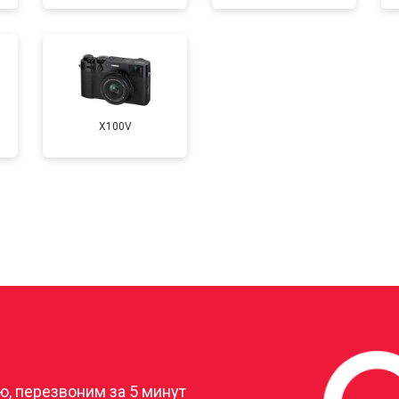
от 60 мин
о
X100V
?
, перезвоним за 5 минут