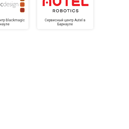
нтр Blackmagic
Сервисный центр Autel в
Сервисный 
рнауле
Барнауле
Бар