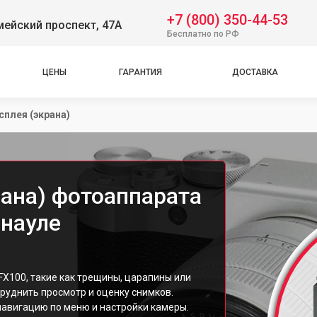
+7 (800) 350-44-53
ейский проспект, 47А
Бесплатно по РФ
ЦЕНЫ
ГАРАНТИЯ
ДОСТАВКА
сплея (экрана)
рана) фотоаппарата
рнауле
FX100, такие как трещины, царапины или
руднить просмотр и оценку снимков.
навигацию по меню и настройки камеры.