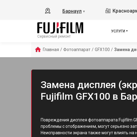
Красноарм
Барнаул
▼
УСЛУГИ
Сервисный ремонт
Главная
/
Фотоаппарат
/
GFX100
/
Замена ди
Замена дисплея (эк
Fujifilm GFX100 в Ба
Повреждения дисплея фотоаппарата Fujifilm G
проблемы с отображением, могут серьезно зат
Неисправности экрана также могут влиять на 