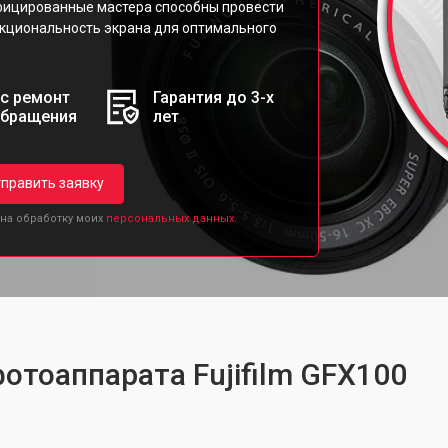
ифицированные мастера способны провести
кциональность экрана для оптимального
с ремонт
Гарантия до 3-х
обращения
лет
править заявку
 на обработку моих
персональных данных.
отоаппарата Fujifilm GFX100