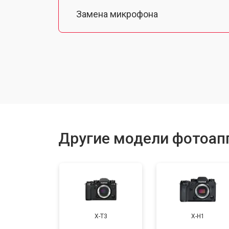
Замена микрофона
Замена кнопки включения
Замена байонета
Замена платы отсека карты памяти
Другие модели фотоапп
Замена затвора
Замена CCD/CMOS матрицы
X-T3
X-H1
Ремонт материнской платы