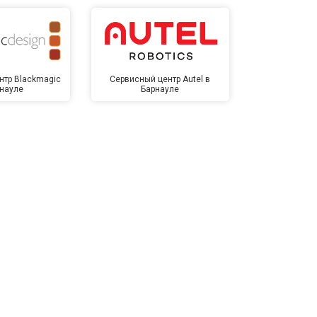
нтр Blackmagic
Сервисный центр Autel в
Сервисный 
рнауле
Барнауле
Бар