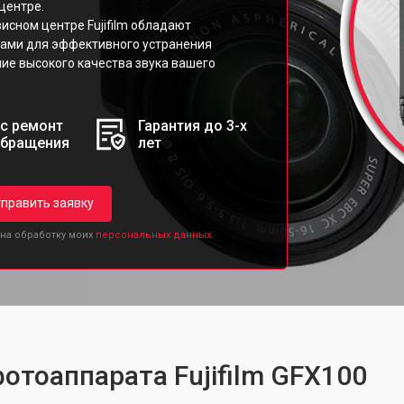
центре.
сном центре Fujifilm обладают
ами для эффективного устранения
ие высокого качества звука вашего
с ремонт
Гарантия до 3-х
обращения
лет
править заявку
 на обработку моих
персональных данных.
отоаппарата Fujifilm GFX100