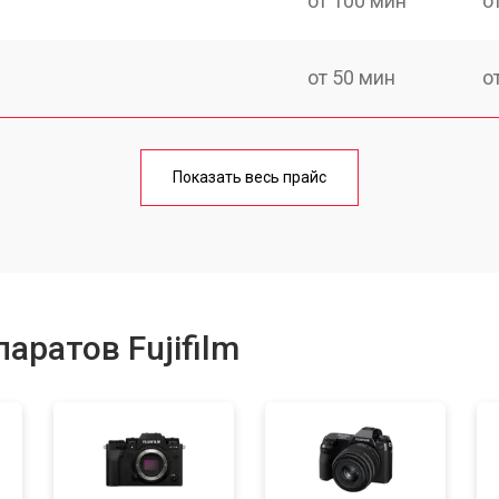
от 100 мин
о
от 50 мин
о
от 50 мин
о
Показать весь прайс
от 100 мин
о
от 70 мин
о
аратов Fujifilm
от 80 мин
о
от 70 мин
о