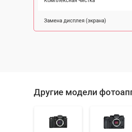
Комплексная чистка
Замена дисплея (экрана)
Замена кнопки включения
Замена байонета
Замена платы отсека карты памяти
Другие модели фотоапп
Замена затвора
Замена CCD/CMOS матрицы