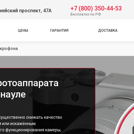
+7 (800) 350-44-53
ейский проспект, 47А
Бесплатно по РФ
ЦЕНЫ
ГАРАНТИЯ
ДОСТАВКА
икрофона
фотоаппарата
рнауле
 существенно снижать качество
м или искажённым.
ого функционирования камеры,