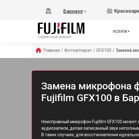
Красноарм
Барнаул
▼
УСЛУГИ
Сервисный ремонт
Главная
/
Фотоаппарат
/
GFX100
/
Замена м
Замена микрофона 
Fujifilm GFX100 в Ба
Неисправный микрофон Fujifilm GFX100 может
аудиозаписи, делая записанный звук неполны
В таких случаях, для восстановления идеальн