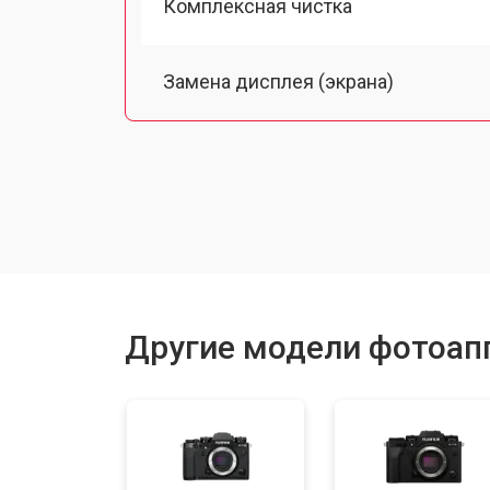
Комплексная чистка
Замена дисплея (экрана)
Замена микрофона
Замена байонета
Замена платы отсека карты памяти
Другие модели фотоапп
Замена затвора
Замена CCD/CMOS матрицы