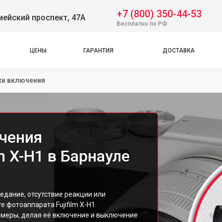
+7 (800) 350-44-53
ейский проспект, 47А
Бесплатно по РФ
ЦЕНЫ
ГАРАНТИЯ
ДОСТАВКА
ки включения
чения
m X-H1 в Барнауле
едание, отсутствие реакции или
 фотоаппарата Fujifilm X-H1.
амеры, делая её включение и выключение