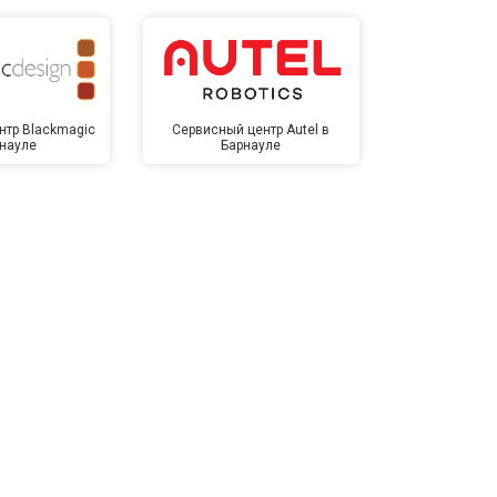
нтр Blackmagic
Сервисный центр Autel в
Сервисный 
рнауле
Барнауле
Бар