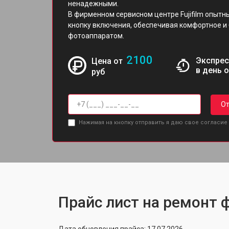
ненадежными.
В фирменном сервисном центре Fujifilm опытн
кнопку включения, обеспечивая комфортное и
фотоаппаратом.
2100
Экспрес
Цена от
в день 
руб
От
Нажимая на кнопку отправить я даю свое согласие
Прайс лист на ремонт ф
Дата обновления прайса: 17.07.2026