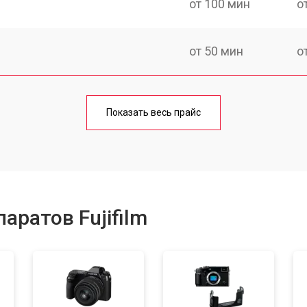
от 100 мин
о
от 50 мин
о
от 80 мин
о
Показать весь прайс
от 100 мин
о
от 70 мин
о
аратов Fujifilm
от 80 мин
о
от 70 мин
о