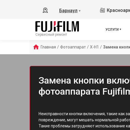
Красноарм
Барнаул
▼
УСЛУГИ
Сервисный ремонт
Главная
/
Фотоаппарат
/
X-H1
/
Замена кноп
Замена кнопки вклю
фотоаппарата Fujifil
Неисправности кнопки включения, такие как за
повреждение, могут мешать нормальной работе
Такие проблемы затрудняют использование к