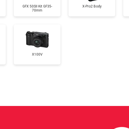
GFX 50SII Kit GF35-
X-Pro2 Body
70mm
от 100 мин
о
от 60 мин
о
X100V
?