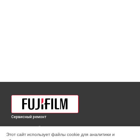
Сервисный ремонт
ВЫБЕРИ СВОЙ ГОРОД
Этот сайт использует файлы cookie для аналитики и
Замена байонета фотоаппарата X-Pro2 Body Fujifilm в