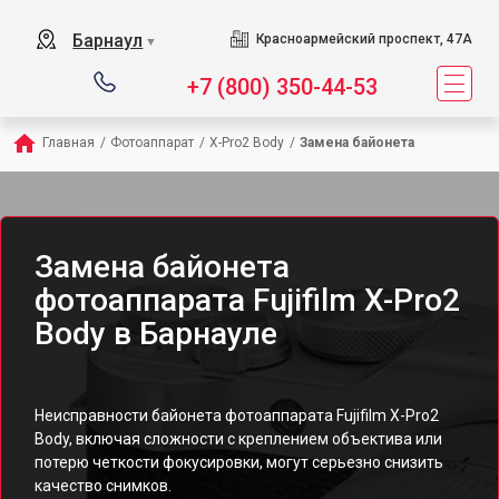
Барнаул
Красноармейский проспект, 47А
▼
+7 (800) 350-44-53
Главная
/
Фотоаппарат
/
X-Pro2 Body
/
Замена байонета
Замена байонета
фотоаппарата Fujifilm X-Pro2
Body в Барнауле
Неисправности байонета фотоаппарата Fujifilm X-Pro2
Body, включая сложности с креплением объектива или
потерю четкости фокусировки, могут серьезно снизить
качество снимков.