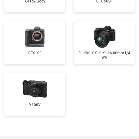
X-Pro2 Body
GFX 50SII
GFX100
Fujifilm X-S10 Kit 16-80mm f/4
WR
X100V