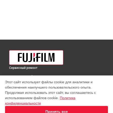
Сервисный ремонт
ВЫБЕРИ СВОЙ ГОРОД
Этот сайт использует файлы cookie для аналитики и
Ремонт фотоаппарата X-T200 Kit XC 15-45mm Fujifilm в
обеспечения наилучшего пользовательского опыта.
Краснодаре
Продолжая использовать этот сайт, вы соглашаетесь с
Ремонт фотоаппарата X-T200 Kit XC 15-45mm Fujifilm в
использованием файлов cookie.
Политика
Ростове-на-Дону
конфиденциальности
Ремонт фотоаппарата X-T200 Kit XC 15-45mm Fujifilm в
Нижнем Новгороде
Принять все