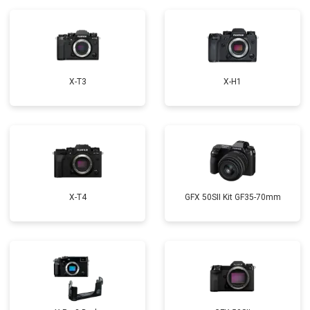
X-T3
X-H1
X-T4
GFX 50SII Kit GF35-70mm