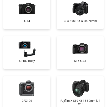
X-T4
GFX 50SII Kit GF35-70mm
X-Pro2 Body
GFX 50SII
GFX100
Fujifilm X-S10 Kit 16-80mm f/4
WR