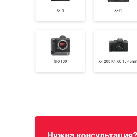
X-T3
X-H1
Ремонт материнской платы
Чистка матрицы
GFX100
X-T200 Kit XC 15-45m
Нужна консультация