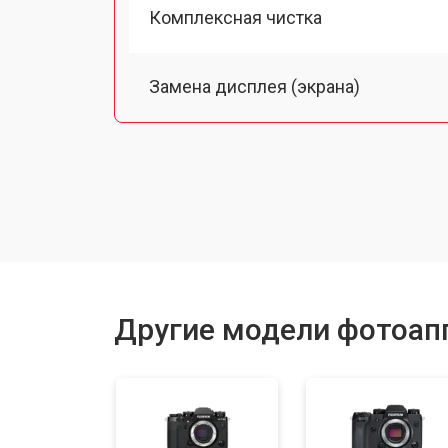
Комплексная чистка
Замена дисплея (экрана)
Замена микрофона
Замена кнопки включения
Замена байонета
Другие модели фотоапп
Замена затвора
Замена CCD/CMOS матрицы