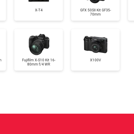
X-T4
GFX 50SII Kit GF35-
70mm
от 100 мин
о
от 60 мин
о
m
Fujifilm X-S10 Kit 16-
X100V
80mm f/4 WR
?