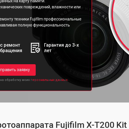
анных на карту памяти.
механических повреждений, влажности или
монту техники Fujifilm профессиональные
навливая полную функциональность
с ремонт
Гарантия до 3-х
обращения
лет
править заявку
 на обработку моих
персональных данных.
отоаппарата Fujifilm X-T200 Ki