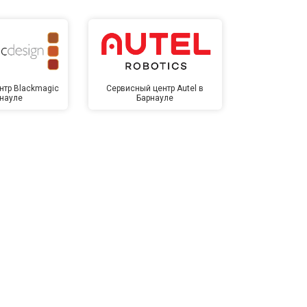
нтр Blackmagic
Сервисный центр Autel в
Сервисный 
рнауле
Барнауле
Бар