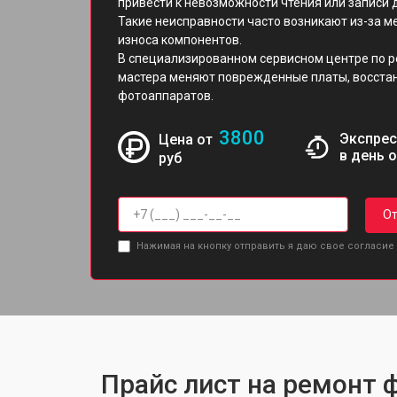
привести к невозможности чтения или записи д
Такие неисправности часто возникают из-за 
износа компонентов.
В специализированном сервисном центре по ре
мастера меняют поврежденные платы, восста
фотоаппаратов.
3800
Экспрес
Цена от
в день 
руб
От
Нажимая на кнопку отправить я даю свое согласие
Прайс лист на ремонт ф