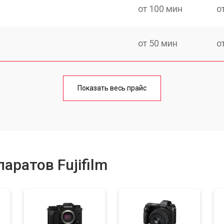
от 100 мин
о
от 50 мин
о
от 80 мин
о
Показать весь прайс
от 50 мин
о
от 100 мин
о
аратов Fujifilm
от 80 мин
о
от 70 мин
о