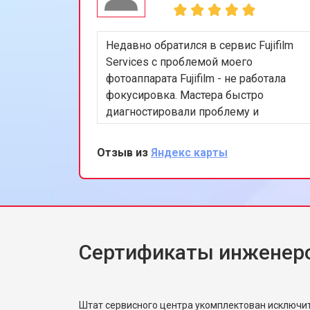
Недавно обратился в сервис Fujifilm
Services с проблемой моего
фотоаппарата Fujifilm - не работала
фокусировка. Мастера быстро
диагностировали проблему и
заменили поврежденный компонент.
Очень доволен скоростью и
Отзыв из
Яндекс карты
качеством работы. Рекомендую этот
сервис всем, кто ценит
профессионализм и качество.
Сертификаты инженеров
Штат сервисного центра укомплектован исключ