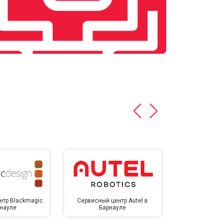
нтр Blackmagic
Сервисный центр Autel в
Сервисный 
рнауле
Барнауле
Бар