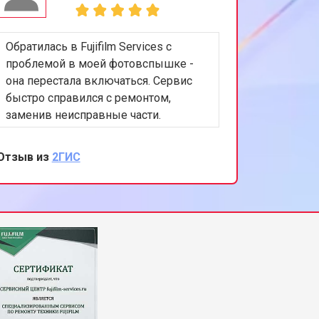
Обратилась в Fujifilm Services с
проблемой в моей фотовспышке -
она перестала включаться. Сервис
быстро справился с ремонтом,
заменив неисправные части.
Осталась впечатлена их
профессионализмом и
Отзыв из
2ГИС
внимательным отношением к
клиентам. Буду рекомендовать их
всем, кто ищет надежный ремонт
фототехники.