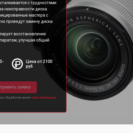
сталкивается с трудностями
за неисправности диска.
ифицированные мастера с
но проведут замену диска
тирует восстановление
паратом, улучшая общий
3-
Цена от 2100
руб
править заявку
 на обработку моих
персональных