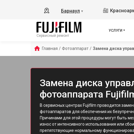
Красноарм
Барнаул
▼
УСЛУГИ
Сервисный ремонт
Главная
/
Фотоаппарат
/
Замена диска упра
Замена диска управ
фотоаппарата Fujifil
В сервисных центрах Fujifilm проводится заме
фотоаппаратов для обеспечения их безупречн
Причинами для этой процедуры могут быть ме
износ от интенсивного использования или сбои
препятствующие нормальному функционирова