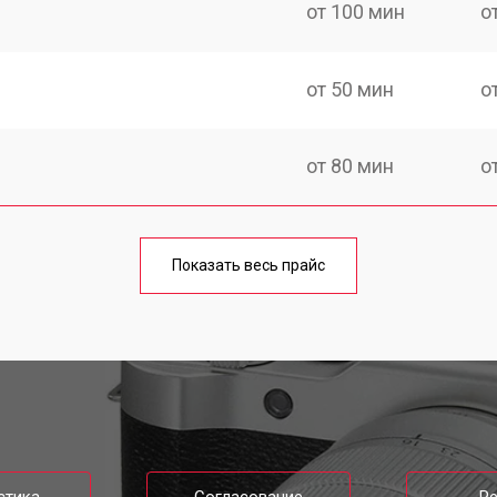
от 100 мин
о
от 50 мин
о
от 80 мин
о
от 50 мин
о
Показать весь прайс
от 100 мин
о
от 70 мин
о
lm
от 80 мин
о