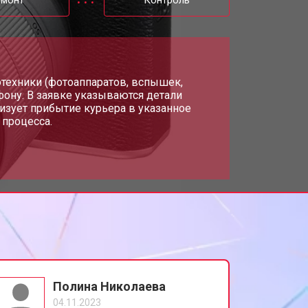
емонт
Контроль
т 4300 ₽
Заказать
т 3300 ₽
тотехники (фотоаппаратов, вспышек,
Заказать
фону. В заявке указываются детали
изует прибытие курьера в указанное
 процесса.
т 3100 ₽
Заказать
Полина Николаева
04.11.2023