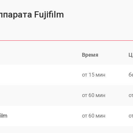
парата Fujifilm
Время
Ц
от 15 мин
б
от 60 мин
о
ilm
от 60 мин
о