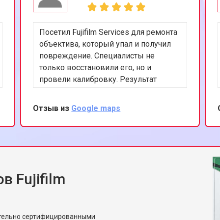
Посетил Fujifilm Services для ремонта
объектива, который упал и получил
повреждение. Специалисты не
только восстановили его, но и
провели калибровку. Результат
превзошел все ожидания - объектив
работает как новый. Спасибо за
Отзыв из
Google maps
высокий уровень сервиса и
внимание к деталям.
 Fujifilm
ительно сертифицированными