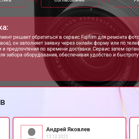
стика
Согласование
Р
от 70 мин
о
ка:
от 100 мин
о
лиент решает обратиться в сервис Fujifilm для ремонта фо
вов), он заполняет заявку через онлайн форму или по теле
 и предпочтения по времени доставки. Сервис затем орган
ля забора оборудования, обеспечивая удобство и быстроту
ilm
от 60 мин
о
ов
Андрей Яковлев
13.12.2023