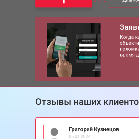
1
Диагно
Замена CCD/CMOS матрицы
Заяв
Ремонт материнской платы
Когда к
объекти
поломки
время д
Чистка матрицы фотоаппарата Fujif
Отзывы наших клиент
Григорий Кузнецов
06.01.2024