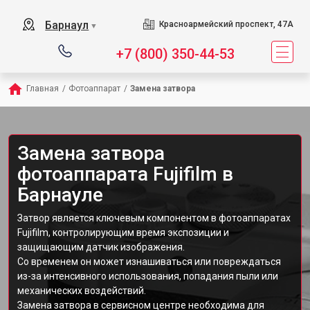
Барнаул
Красноармейский проспект, 47А
▼
+7 (800) 350-44-53
Главная
/
Фотоаппарат
/
Замена затвора
Замена затвора
фотоаппарата Fujifilm в
Барнауле
Затвор является ключевым компонентом в фотоаппаратах
Fujifilm, контролирующим время экспозиции и
защищающим датчик изображения.
Со временем он может изнашиваться или повреждаться
из-за интенсивного использования, попадания пыли или
механических воздействий.
Замена затвора в сервисном центре необходима для