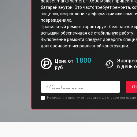
dataset:marks:name] EF-X500 может привести
батарей внутри. Это часто требует ремонта, 
защелок, исправление деформации или замену
повреждениях.
Правильный ремонт гарантирует безопасное х
вспышки, обеспечивая её стабильную работу.
Выполнение ремонта следует доверять специа
долговечности исправленной конструкции.
1800
Экспрес
Цена от
в день 
руб
От
Нажимая на кнопку отправить я даю свое согласие