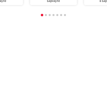
ауле
Барнауле
в Ба