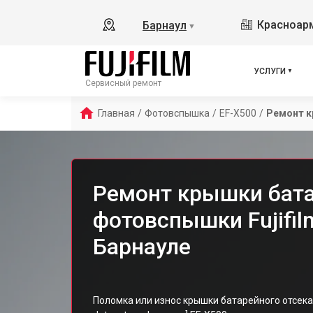
Красноарм
Барнаул
▼
УСЛУГИ
Сервисный ремонт
Главная
/
Фотовспышка
/
EF-X500
/
Ремонт к
Ремонт крышки бата
фотовспышки Fujifil
Барнауле
Поломка или износ крышки батарейного отсе