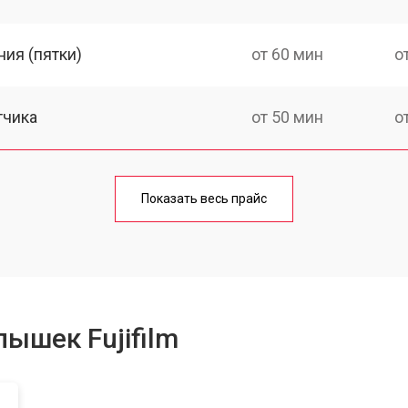
ия (пятки)
от 60 мин
о
тчика
от 50 мин
о
Показать весь прайс
ышек Fujifilm