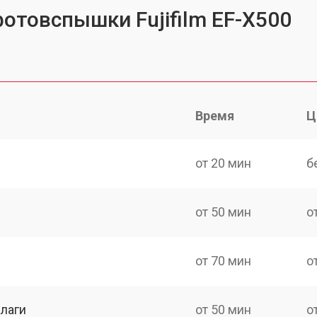
фотовспышки Fujifilm EF-X500
Время
Ц
от 20 мин
б
от 50 мин
о
от 70 мин
о
лаги
от 50 мин
о