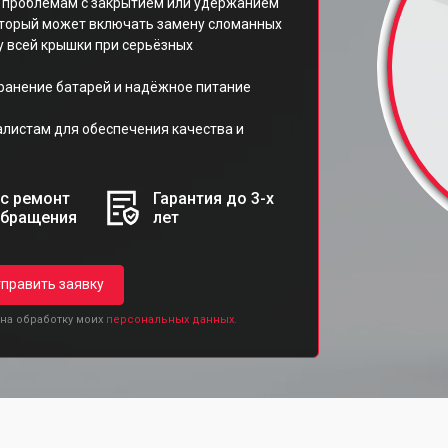
 к проблемам с закрытием или удержанием
который может включать замену сломанных
 всей крышки при серьёзных
ранение батарей и надёжное питание
листам для обеспечения качества и
с ремонт
Гарантия до 3-х
обращения
лет
править заявку
 на обработку моих
персональных данных.