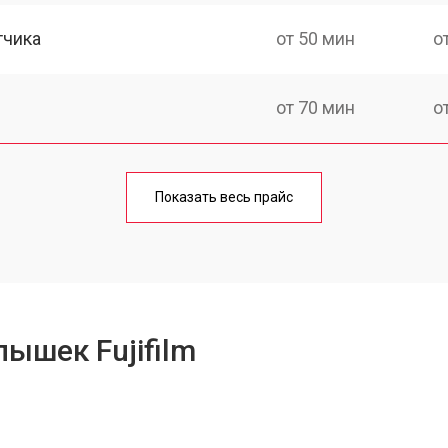
тчика
от 50 мин
о
от 70 мин
о
Показать весь прайс
ышек Fujifilm