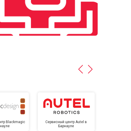
нтр Blackmagic
Сервисный центр Autel в
Сервисный 
рнауле
Барнауле
Бар