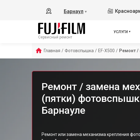
Красноарм
Барнаул
▼
УСЛУГИ
Сервисный ремонт
Главная
/
Фотовспышка
/
EF-X500
/
Ремонт /
Ремонт / замена ме
(пятки) фотовспышки 
Барнауле
Ремонт или замена механизма крепления фотовс