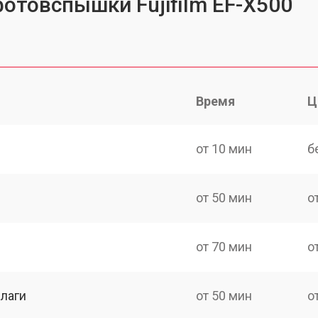
фотовспышки Fujifilm EF-X500
Время
Ц
от 10 мин
б
от 50 мин
о
от 70 мин
о
лаги
от 50 мин
о