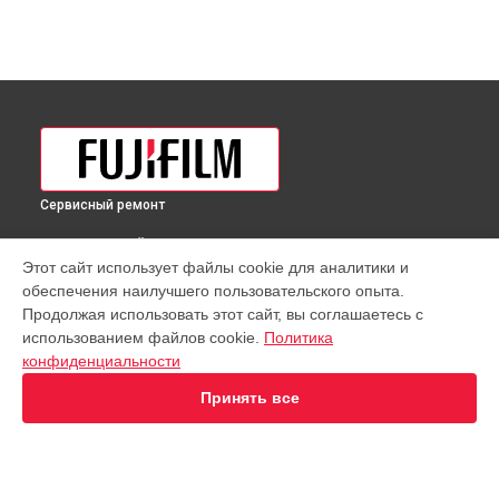
Сервисный ремонт
ВЫБЕРИ СВОЙ ГОРОД
Этот сайт использует файлы cookie для аналитики и
Восстановление после попадания влаги фотовспышки
обеспечения наилучшего пользовательского опыта.
Fujifilm в
Краснодаре
Продолжая использовать этот сайт, вы соглашаетесь с
Восстановление после попадания влаги фотовспышки
использованием файлов cookie.
Политика
Fujifilm в
Ростове-на-Дону
конфиденциальности
Восстановление после попадания влаги фотовспышки
Fujifilm в
Нижнем Новгороде
Принять все
Восстановление после попадания влаги фотовспышки
Fujifilm в
Новосибирске
Восстановление после попадания влаги фотовспышки
Fujifilm в
Челябинске