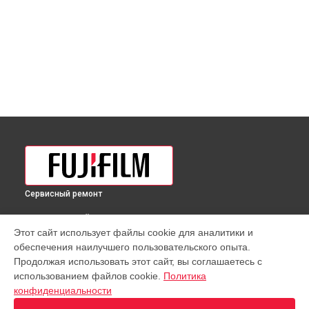
Сервисный ремонт
ВЫБЕРИ СВОЙ ГОРОД
Этот сайт использует файлы cookie для аналитики и
Полировка объектива GF 110mm f/5.6 T/S Macro Lens
обеспечения наилучшего пользовательского опыта.
Fujifilm в
Краснодаре
Продолжая использовать этот сайт, вы соглашаетесь с
Полировка объектива GF 110mm f/5.6 T/S Macro Lens
использованием файлов cookie.
Политика
Fujifilm в
Ростове-на-Дону
конфиденциальности
Полировка объектива GF 110mm f/5.6 T/S Macro Lens