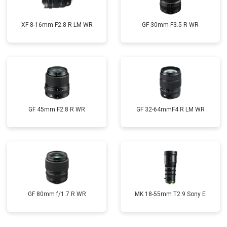
XF 8-16mm F2.8 R LM WR
GF 30mm F3.5 R WR
GF 45mm F2.8 R WR
GF 32-64mmF4 R LM WR
GF 80mm f/1.7 R WR
MK 18-55mm T2.9 Sony E