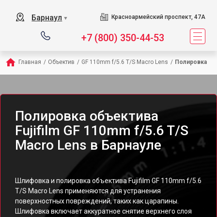
Барнаул
Красноармейский проспект, 47А
▼
+7 (800) 350-44-53
Главная
/
Объектив
/
GF 110mm f/5.6 T/S Macro Lens
/
Полировка
Полировка объектива
Fujifilm GF 110mm f/5.6 T/S
Macro Lens в Барнауле
Шлифовка и полировка объектива Fujifilm GF 110mm f/5.6
T/S Macro Lens применяются для устранения
поверхностных повреждений, таких как царапины.
Шлифовка включает аккуратное снятие верхнего слоя