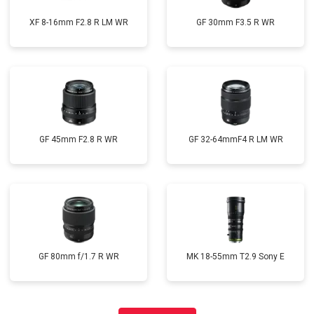
XF 8-16mm F2.8 R LM WR
GF 30mm F3.5 R WR
GF 45mm F2.8 R WR
GF 32-64mmF4 R LM WR
GF 80mm f/1.7 R WR
MK 18-55mm T2.9 Sony E