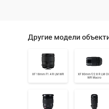
Чистка от пыли
Юстировка
Другие модели объектив
Ремонт шлейфа оптического стаби
XF 18mm F1.4 R LM WR
XF 80mm f/2.8 R LM OI
WR Macro