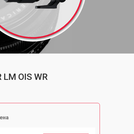
R LM OIS WR
ена