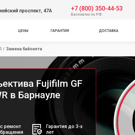
+7 (800) 350-44-53
ейский проспект, 47А
Бесплатно по РФ
ЦЕНЫ
ГАРАНТИЯ
ДОСТАВКА
R
/
Замена байонета
ектива Fujifilm GF
R в Барнауле
с ремонт
Гарантия до 3-х
обращения
лет