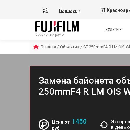
Красноарм
Барнаул
▼
УСЛУГИ
Сервисный ремонт
Главная
/
Объектив
/
GF 250mmF4 R LM OIS W
Замена байонета объ
250mmF4 R LM OIS W
1450
Экспрес
Цена от
в день 
руб