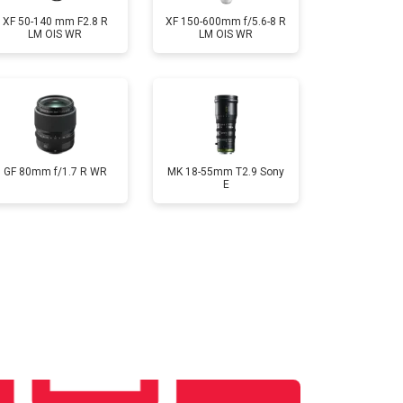
XF 50-140 mm F2.8 R
XF 150-600mm f/5.6-8 R
LM OIS WR
LM OIS WR
GF 80mm f/1.7 R WR
MK 18-55mm T2.9 Sony
E