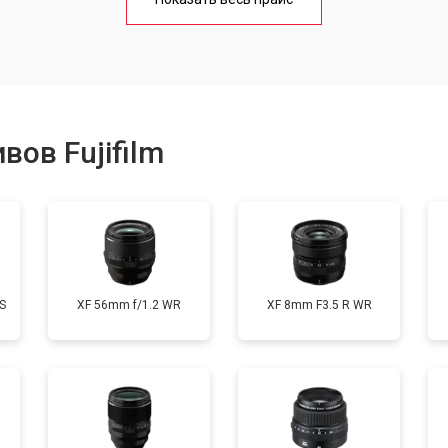
от 50 мин
о
от 80 мин
о
ов Fujifilm
лизатора
от 80 мин
о
S
XF 56mm f/1.2 WR
XF 8mm F3.5 R WR