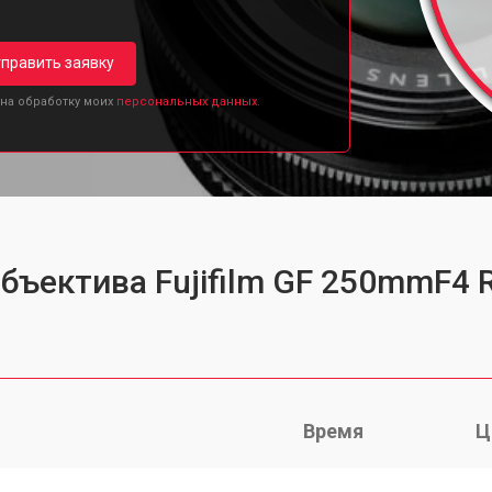
править заявку
 на обработку моих
персональных данных.
бъектива Fujifilm GF 250mmF4 
Время
Ц