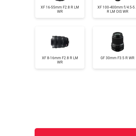
XF 16-55mm F2.8 R LM
XF 100-400mm f/4.5-5.
WR
R LM OIS WR
XF 8-16mm F2.8 R LM
GF 30mm F3.5 R WR
WR