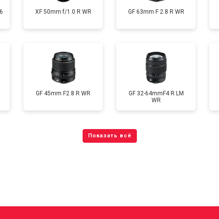
6
XF 50mm f/1.0 R WR
GF 63mm F 2.8 R WR
GF 45mm F2.8 R WR
GF 32-64mmF4 R LM
WR