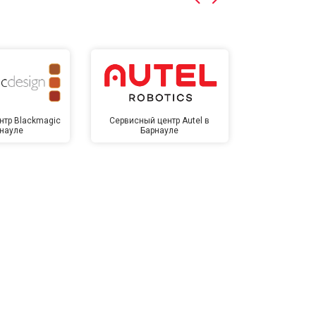
нтр Blackmagic
Сервисный центр Autel в
Сервисный 
рнауле
Барнауле
Бар