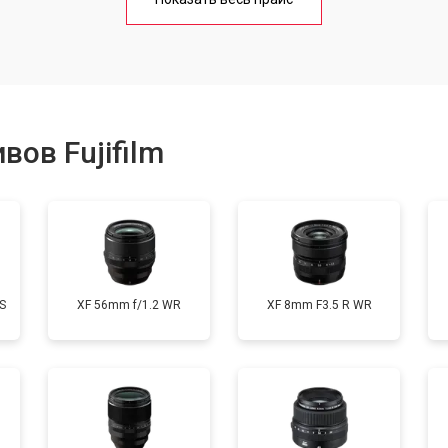
от 80 мин
о
от 40 мин
о
ов Fujifilm
лизатора
от 80 мин
о
S
XF 56mm f/1.2 WR
XF 8mm F3.5 R WR