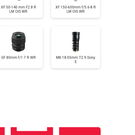
XF 50-140 mm F2.8 R
XF 150-600mm f/5.6-8 R
LM OIS WR
LM OIS WR
GF 80mm f/1.7 R WR
MK 18-55mm T2.9 Sony
E