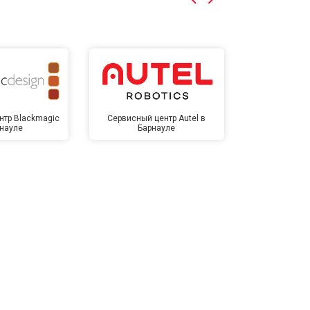
нтр Blackmagic
Сервисный центр Autel в
Сервисный 
рнауле
Барнауле
Бар