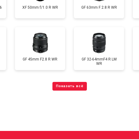
6
XF 50mm f/1.0 R WR
GF 63mm F 2.8 R WR
GF 45mm F2.8 R WR
GF 32-64mmF4 R LM
WR