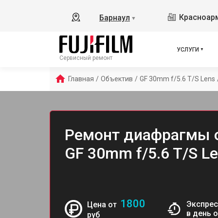
Красноарм
Барнаул
▼
УСЛУГИ
Сервисный ремонт
Главная
/
Объектив
/
GF 30mm f/5.6 T/S Lens
Ремонт диафрагмы о
GF 30mm f/5.6 T/S L
1800
Экспрес
Цена от
в день 
руб