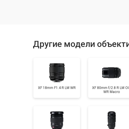
Юстировка
Замена байонета
Другие модели объектив
Ремонт шлейфа оптического стаби
XF 18mm F1.4 R LM WR
XF 80mm f/2.8 R LM OI
WR Macro