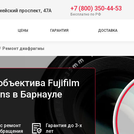
+7 (800) 350-44-53
ейский проспект, 47А
Бесплатно по РФ
ЦЕНЫ
ГАРАНТИЯ
ДОСТАВКА
/
Ремонт диафрагмы
бъектива Fujifilm
ens в Барнауле
с ремонт
Гарантия до 3-х
обращения
лет