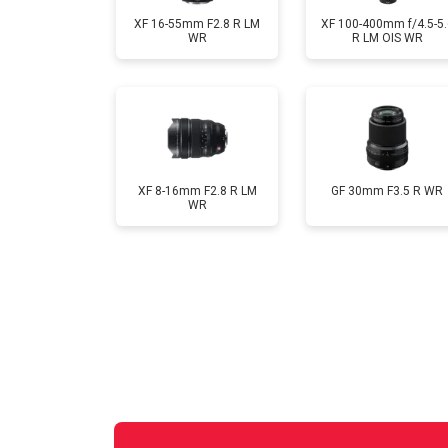
XF 16-55mm F2.8 R LM
XF 100-400mm f/4.5-5.
WR
R LM OIS WR
XF 8-16mm F2.8 R LM
GF 30mm F3.5 R WR
WR