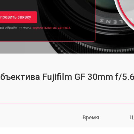
править заявку
 на обработку моих
персональных данных.
бъектива Fujifilm GF 30mm f/5.6
Время
Ц