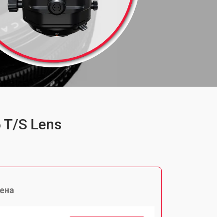
 T/S Lens
ена