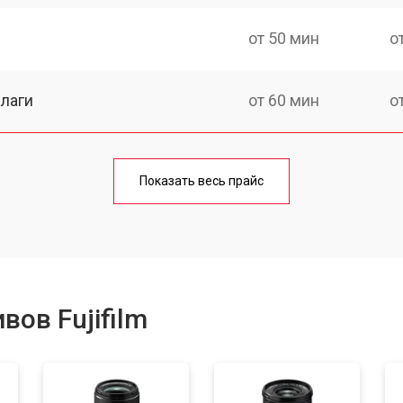
от 50 мин
о
лаги
от 60 мин
о
от 50 мин
о
Показать весь прайс
от 80 мин
о
от 40 мин
о
ов Fujifilm
лизатора
от 80 мин
о