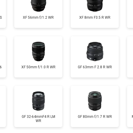
S
XF 56mm f/1.2 WR
XF 8mm F3.5 R WR
6
XF 50mm f/1.0 R WR
GF 63mm F 2.8 R WR
GF 32-64mmF4 R LM
GF 80mm f/1.7 R WR
WR