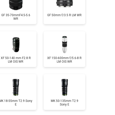
GF 35-70mmF4.5-5.6
GF 50mm f/3.5 R LM WR
WR
XF 50-140 mm F2.8 R
XF 150-600mm f/5.6-8 R
LM OIS WR
LM OIS WR
MK 18-55mm T2.9 Sony
MK 50-135mm T2.9
E
Sony E