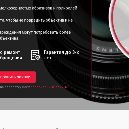
 мелкозернистых абразивов и полиролей
та, чтобы не повредить объектив и не
овреждения могут потребовать более
бъектива.
с ремонт
Гарантия до 3-х
обращения
лет
править заявку
 на обработку моих
персональных данных.