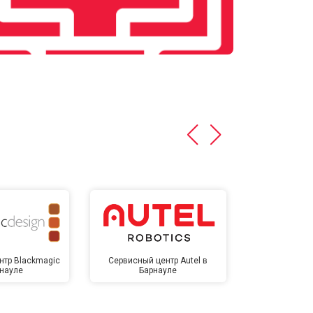
нтр Blackmagic
Сервисный центр Autel в
Сервисный 
рнауле
Барнауле
Бар