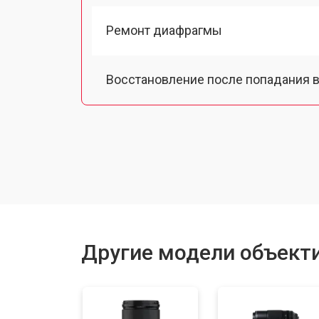
Ремонт диафрагмы
Восстановление после попадания в
Чистка от пыли
Юстировка
Замена байонета
Другие модели объектив
Ремонт шлейфа оптического стаби