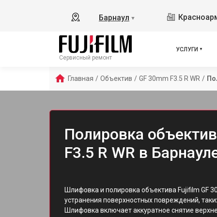
Красноарм
Барнаул
▼
УСЛУГИ
Сервисный ремонт
Главная
/
Объектив
/
GF 30mm F3.5 R WR
/
По
Полировка объектива
F3.5 R WR в Барнаул
Шлифовка и полировка объектива Fujifilm GF 
устранения поверхностных повреждений, таки
Шлифовка включает аккуратное снятие верхне