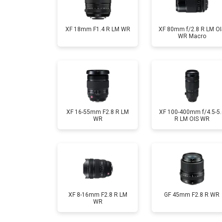
XF 18mm F1.4 R LM WR
XF 80mm f/2.8 R LM OI
WR Macro
XF 16-55mm F2.8 R LM
XF 100-400mm f/4.5-5.
WR
R LM OIS WR
XF 8-16mm F2.8 R LM
GF 45mm F2.8 R WR
WR