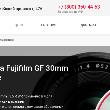
+7 (800) 350-44-53
ейский проспект, 47А
Бесплатно по РФ
ЦЕНЫ
ГАРАНТИЯ
ДОСТАВКА
лировка
 Fujifilm GF 30mm
е
30mm F3.5 R WR применяются для
х как царапины.
го слоя стекла с помощью абразивных