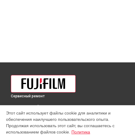
Сервисный ремонт
ВЫБЕРИ СВОЙ ГОРОД
Этот сайт использует файлы cookie для аналитики и
Разблокировка заклинивания объектива GF 30mm F3.5 R
обеспечения наилучшего пользовательского опыта.
WR Fujifilm в
Краснодаре
Продолжая использовать этот сайт, вы соглашаетесь с
Разблокировка заклинивания объектива GF 30mm F3.5 R
использованием файлов cookie.
Политика
WR Fujifilm в
Ростове-на-Дону