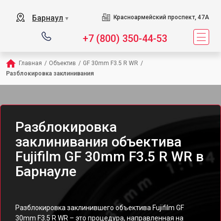
Барнаул
Красноармейский проспект, 47А
▼
+7 (800) 350-44-53
Главная
/
Объектив
/
GF 30mm F3.5 R WR
/
Разблокировка заклинивания
Разблокировка
заклинивания объектива
Fujifilm GF 30mm F3.5 R WR в
Барнауле
Разблокировка заклинившего объектива Fujifilm GF
30mm F3.5 R WR – это процедура, направленная на