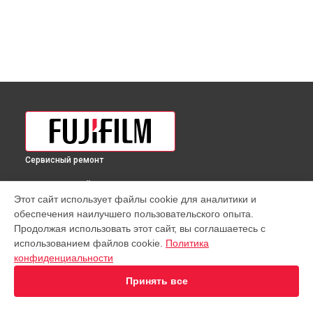
Сервисный ремонт
ВЫБЕРИ СВОЙ ГОРОД
Этот сайт использует файлы cookie для аналитики и
Чистка от пыли объектива GF 32-64mmF4 R LM WR Fujifilm в
обеспечения наилучшего пользовательского опыта.
Краснодаре
Продолжая использовать этот сайт, вы соглашаетесь с
Чистка от пыли объектива GF 32-64mmF4 R LM WR Fujifilm в
использованием файлов cookie.
Политика
Ростове-на-Дону
конфиденциальности
Чистка от пыли объектива GF 32-64mmF4 R LM WR Fujifilm в
Нижнем Новгороде
Принять все
Чистка от пыли объектива GF 32-64mmF4 R LM WR Fujifilm в
Новосибирске