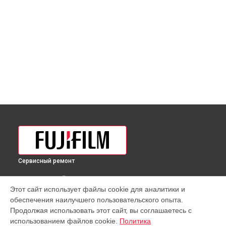
Сервисный ремонт
ВЫБЕРИ СВОЙ ГОРОД
Этот сайт использует файлы cookie для аналитики и
Разблокировка заклинивания объектива GF 35-70mmF4.5-
обеспечения наилучшего пользовательского опыта.
5.6 WR Fujifilm в
Краснодаре
Продолжая использовать этот сайт, вы соглашаетесь с
Разблокировка заклинивания объектива GF 35-70mmF4.5-
использованием файлов cookie.
Политика
5.6 WR Fujifilm в
Ростове-на-Дону