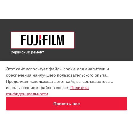
Сервисный ремонт
ВЫБЕРИ СВОЙ ГОРОД
Этот сайт использует файлы cookie для аналитики и
Диагностика объектива GF 45-100mmF4 R LM OIS WR Fujifilm
обеспечения наилучшего пользовательского опыта.
в
Краснодаре
Продолжая использовать этот сайт, вы соглашаетесь с
Диагностика объектива GF 45-100mmF4 R LM OIS WR Fujifilm
использованием файлов cookie.
Политика
в
Ростове-на-Дону
конфиденциальности
Диагностика объектива GF 45-100mmF4 R LM OIS WR Fujifilm
в
Нижнем Новгороде
Принять все
Диагностика объектива GF 45-100mmF4 R LM OIS WR Fujifilm
в
Новосибирске
Диагностика объектива GF 45-100mmF4 R LM OIS WR Fujifilm
в
Челябинске
Диагностика объектива GF 45-100mmF4 R LM OIS WR Fujifilm