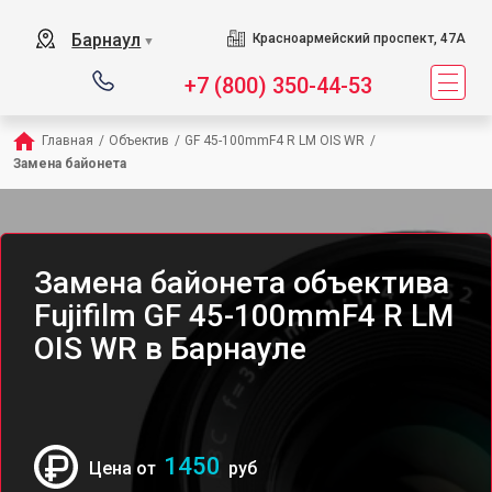
Барнаул
Красноармейский проспект, 47А
▼
+7 (800) 350-44-53
Главная
/
Объектив
/
GF 45-100mmF4 R LM OIS WR
/
Замена байонета
Замена байонета объектива
Fujifilm GF 45-100mmF4 R LM
OIS WR в Барнауле
1450
Цена от
руб