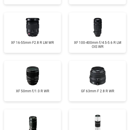
XF 16-55mm F2.8 R LM WR
XF 100-400mm f/4.5-5.6 R LM
OIS WR
XF 50mm f/1.0 R WR
GF 63mm F 2.8 R WR