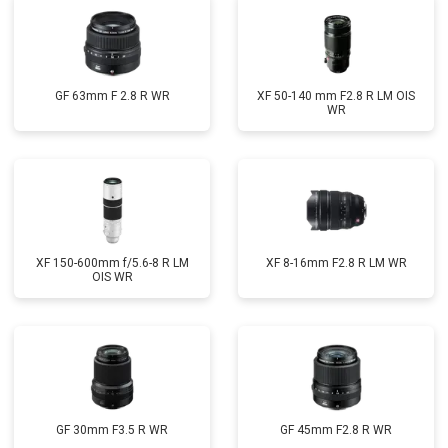
GF 63mm F 2.8 R WR
XF 50-140 mm F2.8 R LM OIS
WR
XF 150-600mm f/5.6-8 R LM
XF 8-16mm F2.8 R LM WR
OIS WR
GF 30mm F3.5 R WR
GF 45mm F2.8 R WR