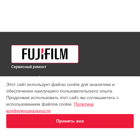
Сервисный ремонт
ВЫБЕРИ СВОЙ ГОРОД
Этот сайт использует файлы cookie для аналитики и
Восстановление узла фокусировки объектива GF 50mm
обеспечения наилучшего пользовательского опыта.
f/3.5 R LM WR Fujifilm в
Краснодаре
Продолжая использовать этот сайт, вы соглашаетесь с
Восстановление узла фокусировки объектива GF 50mm
использованием файлов cookie.
Политика
f/3.5 R LM WR Fujifilm в
Ростове-на-Дону
конфиденциальности
Восстановление узла фокусировки объектива GF 50mm
f/3.5 R LM WR Fujifilm в
Нижнем Новгороде
Принять все
Восстановление узла фокусировки объектива GF 50mm
f/3.5 R LM WR Fujifilm в
Новосибирске
Восстановление узла фокусировки объектива GF 50mm