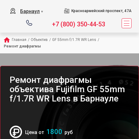
Барнаул
Красноармейский проспект, 47А
▼
+7 (800) 350-44-53
Главная
/
Объектив
/
GF 55mm f/1.7R WR Lens
/
Ремонт диафрагмы
Ремонт диафрагмы
объектива Fujifilm GF 55mm
f/1.7R WR Lens в Барнауле
1800
Цена от
руб