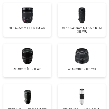
XF 16-55mm F2.8 R LM WR
XF 100-400mm f/4.5-5.6 R LM
OIS WR
XF 50mm f/1.0 R WR
GF 63mm F 2.8 R WR