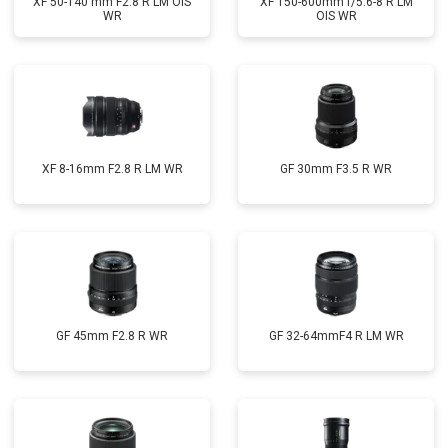
XF 50-140 mm F2.8 R LM OIS
XF 150-600mm f/5.6-8 R LM
WR
OIS WR
XF 8-16mm F2.8 R LM WR
GF 30mm F3.5 R WR
GF 45mm F2.8 R WR
GF 32-64mmF4 R LM WR