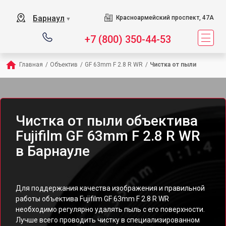
Барнаул
Красноармейский проспект, 47А
▼
+7 (800) 350-44-53
Главная
/
Объектив
/
GF 63mm F 2.8 R WR
/
Чистка от пыли
Чистка от пыли объектива
Fujifilm GF 63mm F 2.8 R WR
в Барнауле
Для поддержания качества изображения и правильной
работы объектива Fujifilm GF 63mm F 2.8 R WR
необходимо регулярно удалять пыль с его поверхности.
Лучше всего проводить чистку в специализированном