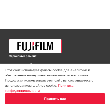
Сервисный ремонт
ВЫБЕРИ СВОЙ ГОРОД
Этот сайт использует файлы cookie для аналитики и
Чистка от пыли объектива GF 63mm F 2.8 R WR Fujifilm в
обеспечения наилучшего пользовательского опыта.
Краснодаре
Продолжая использовать этот сайт, вы соглашаетесь с
Чистка от пыли объектива GF 63mm F 2.8 R WR Fujifilm в
использованием файлов cookie.
Политика
Ростове-на-Дону
конфиденциальности
Чистка от пыли объектива GF 63mm F 2.8 R WR Fujifilm в
Нижнем Новгороде
Принять все
Чистка от пыли объектива GF 63mm F 2.8 R WR Fujifilm в
Новосибирске