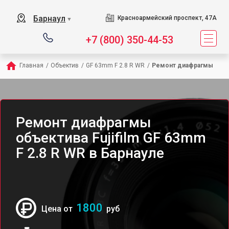
Барнаул
Красноармейский проспект, 47А
▼
+7 (800) 350-44-53
Главная
/
Объектив
/
GF 63mm F 2.8 R WR
/
Ремонт диафрагмы
Ремонт диафрагмы
объектива Fujifilm GF 63mm
F 2.8 R WR в Барнауле
1800
Цена от
руб