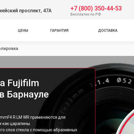
+7 (800) 350-44-53
ейский проспект, 47А
Бесплатно по РФ
ЦЕНЫ
ГАРАНТИЯ
ДОСТАВКА
олировка
 Fujifilm
в Барнауле
23mmF4 R LM WR применяются для
х как царапины.
го слоя стекла с помощью абразивных