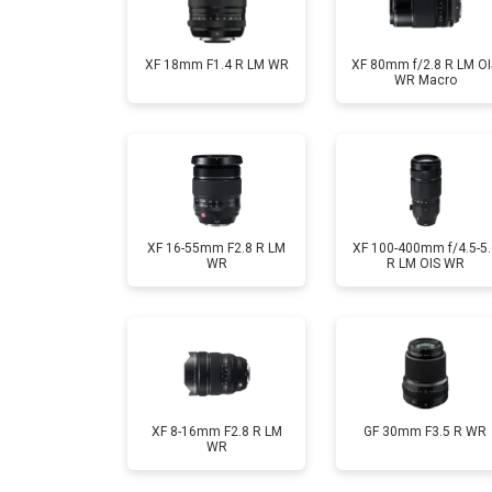
XF 18mm F1.4 R LM WR
XF 80mm f/2.8 R LM OI
WR Macro
XF 16-55mm F2.8 R LM
XF 100-400mm f/4.5-5.
WR
R LM OIS WR
XF 8-16mm F2.8 R LM
GF 30mm F3.5 R WR
WR