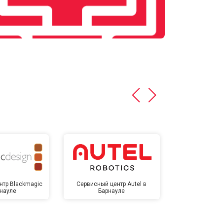
нтр Blackmagic
Сервисный центр Autel в
Сервисный 
рнауле
Барнауле
Бар