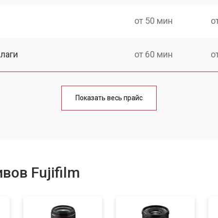
от 50 мин
о
лаги
от 60 мин
о
от 50 мин
о
Показать весь прайс
от 80 мин
о
от 40 мин
о
ов Fujifilm
лизатора
от 80 мин
о