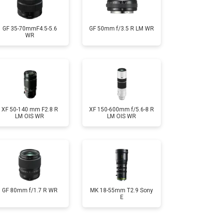
GF 35-70mmF4.5-5.6
GF 50mm f/3.5 R LM WR
WR
XF 50-140 mm F2.8 R
XF 150-600mm f/5.6-8 R
LM OIS WR
LM OIS WR
GF 80mm f/1.7 R WR
MK 18-55mm T2.9 Sony
E