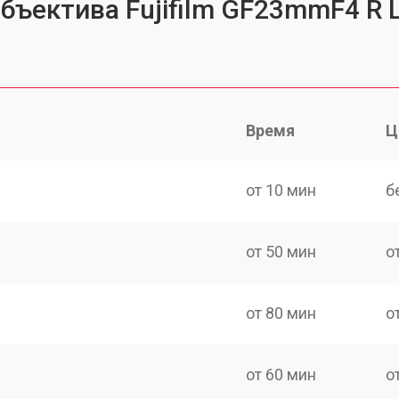
объектива Fujifilm GF23mmF4 R
Время
Ц
от 10 мин
б
от 50 мин
о
от 80 мин
о
от 60 мин
о