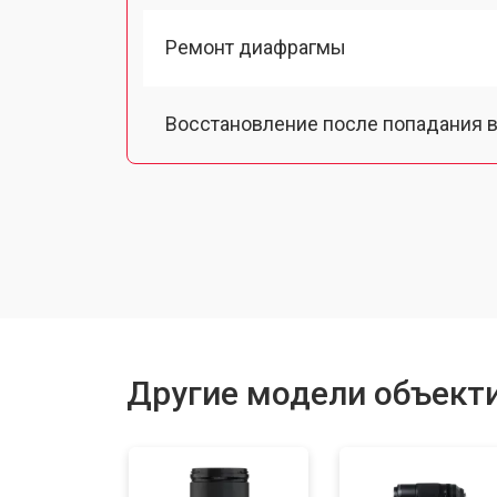
Ремонт диафрагмы
Восстановление после попадания в
Чистка от пыли
Юстировка
Замена байонета
Другие модели объектив
Ремонт шлейфа оптического стаби