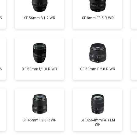
S
XF 56mm f/1.2 WR
XF 8mm F3.5 R WR
6
XF 50mm f/1.0 R WR
GF 63mm F 2.8 R WR
GF 45mm F2.8 R WR
GF 32-64mmF4 R LM
WR