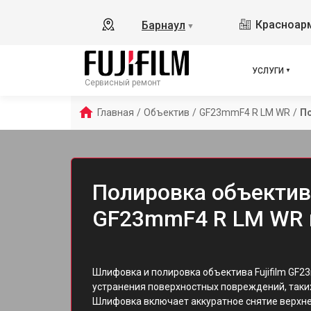
Красноарм
Барнаул
▼
УСЛУГИ
Сервисный ремонт
Главная
/
Объектив
/
GF23mmF4 R LM WR
/
П
Полировка объектива
GF23mmF4 R LM WR 
Шлифовка и полировка объектива Fujifilm GF
устранения поверхностных повреждений, таки
Шлифовка включает аккуратное снятие верхне