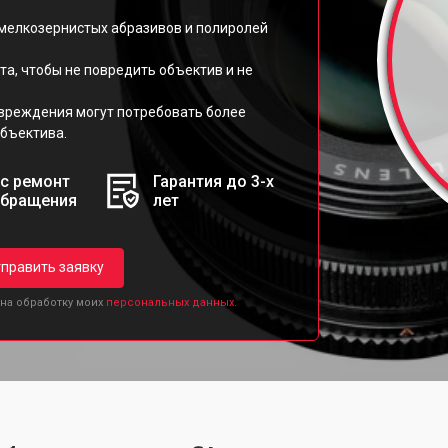
 мелкозернистых абразивов и полиролей
та, чтобы не повредить объектив и не
овреждения могут потребовать более
бъектива.
с ремонт
Гарантия до 3-х
обращения
лет
править заявку
 на обработку моих
персональных данных.