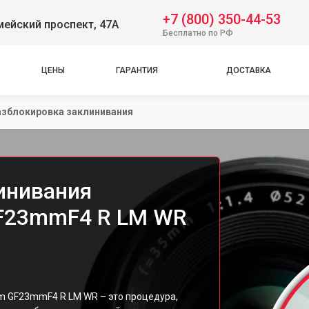
+7 (800) 350-44-53
ейский проспект, 47А
Бесплатно по РФ
ЦЕНЫ
ГАРАНТИЯ
ДОСТАВКА
азблокировка заклинивания
инивания
 GF23mmF4 R LM WR
lm GF23mmF4 R LM WR – это процедура,