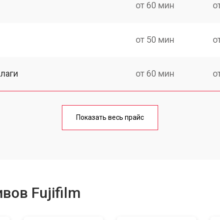
от 60 мин
о
от 50 мин
о
лаги
от 60 мин
о
от 50 мин
о
Показать весь прайс
от 80 мин
о
от 40 мин
о
ов Fujifilm
лизатора
от 80 мин
о