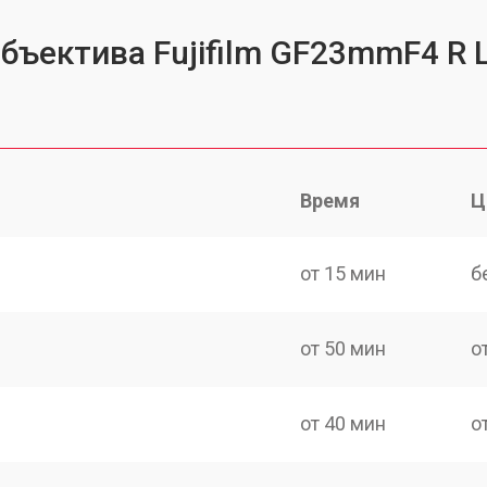
объектива Fujifilm GF23mmF4 R
Время
Ц
от 15 мин
б
от 50 мин
о
от 40 мин
о