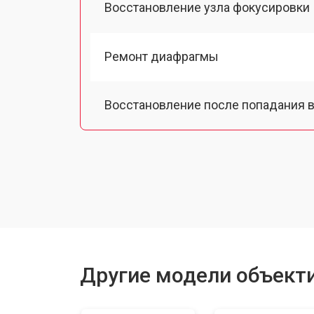
Восстановление узла фокусировки
Ремонт диафрагмы
Восстановление после попадания в
Чистка от пыли
Юстировка
Замена байонета
Другие модели объектив
Ремонт шлейфа оптического стаби