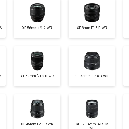
S
XF 56mm f/1.2 WR
XF 8mm F3.5 R WR
6
XF 50mm f/1.0 R WR
GF 63mm F 2.8 R WR
GF 45mm F2.8 R WR
GF 32-64mmF4 R LM
WR