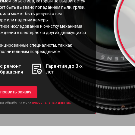
измом объектива, который не выдвигается
ет быть вызвано попаданием пыли, грязи,
а, или может быть результатом
аре или падении камеры.
атное исследование и очистку механизма
еждений в шестернях и других движущихся
фицированные специалисты, так как
ополнительным повреждениям.
с ремонт
Гарантия до 3-х
обращения
лет
править заявку
 на обработку моих
персональных данных.