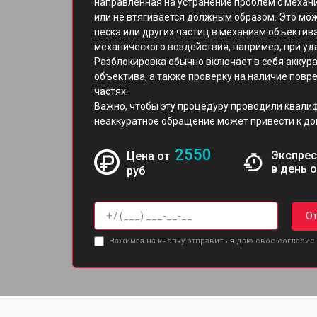
направленная на устранение проблем с механ
или не втягивается должным образом. Это мож
песка или других частиц в механизм объектив
механического воздействия, например, при уд
Разблокировка обычно включает в себя аккур
объектива, а также проверку на наличие повр
частях.
Важно, чтобы эту процедуру проводили квали
неаккуратное обращение может привести к д
2550
Экспрес
Цена от
в день 
руб
От
Нажимая на кнопку отправить я даю свое согласие