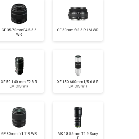
GF 35-70mmF4.5-5.6
GF 50mm f/3.5 R LM WR
WR
XF 50-140 mm F2.8 R
XF 150-600mm f/5.6-8 R
LM OIS WR
LM OIS WR
GF 80mm f/1.7 R WR
MK 18-55mm T2.9 Sony
E