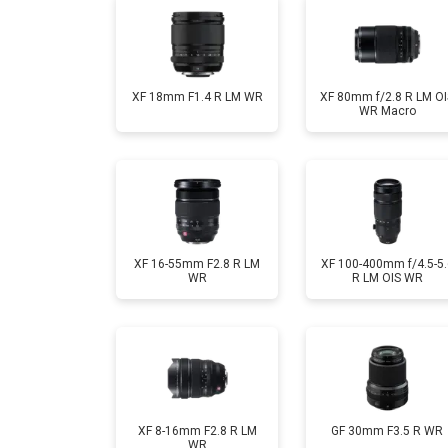
XF 18mm F1.4 R LM WR
XF 80mm f/2.8 R LM OI
WR Macro
XF 16-55mm F2.8 R LM
XF 100-400mm f/4.5-5.
WR
R LM OIS WR
XF 8-16mm F2.8 R LM
GF 30mm F3.5 R WR
WR