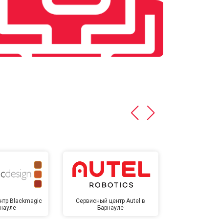
нтр Blackmagic
Сервисный центр Autel в
Сервисный 
рнауле
Барнауле
Бар