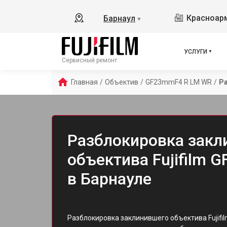
Красноарм
Барнаул
▼
УСЛУГИ
Сервисный ремонт
Главная
/
Объектив
/
GF23mmF4 R LM WR
/
Р
Разблокировка закл
объектива Fujifilm
в Барнауле
Разблокировка заклинившего объектива Fujifi