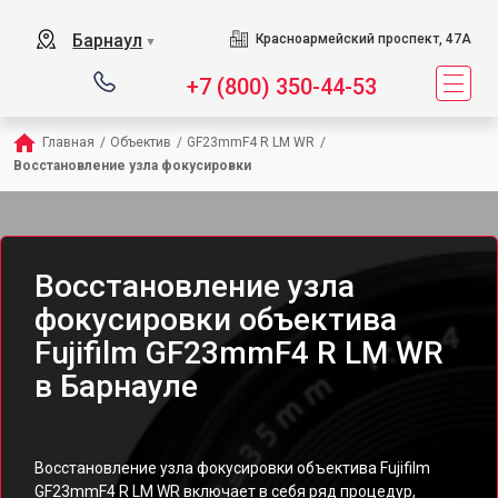
Барнаул
Красноармейский проспект, 47А
▼
+7 (800) 350-44-53
Главная
/
Объектив
/
GF23mmF4 R LM WR
/
Восстановление узла фокусировки
Восстановление узла
фокусировки объектива
Fujifilm GF23mmF4 R LM WR
в Барнауле
Восстановление узла фокусировки объектива Fujifilm
GF23mmF4 R LM WR включает в себя ряд процедур,