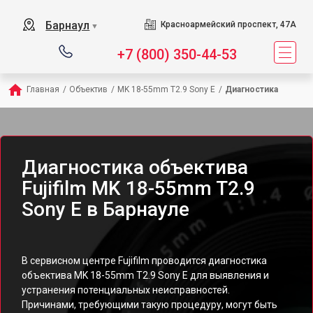
Барнаул
Красноармейский проспект, 47А
▼
+7 (800) 350-44-53
Главная
/
Объектив
/
MK 18-55mm T2.9 Sony E
/
Диагностика
Диагностика объектива
Fujifilm MK 18-55mm T2.9
Sony E в Барнауле
В сервисном центре Fujifilm проводится диагностика
объектива MK 18-55mm T2.9 Sony E для выявления и
устранения потенциальных неисправностей.
Причинами, требующими такую процедуру, могут быть