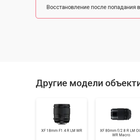
Восстановление после попадания в
Чистка от пыли
Юстировка
Замена байонета
Другие модели объектив
Ремонт шлейфа оптического стаби
XF 18mm F1.4 R LM WR
XF 80mm f/2.8 R LM OI
WR Macro