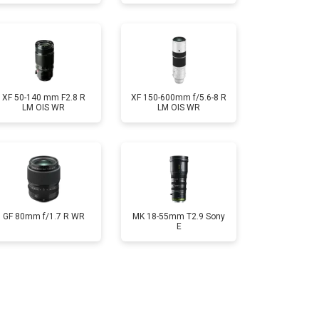
XF 50-140 mm F2.8 R
XF 150-600mm f/5.6-8 R
LM OIS WR
LM OIS WR
GF 80mm f/1.7 R WR
MK 18-55mm T2.9 Sony
E