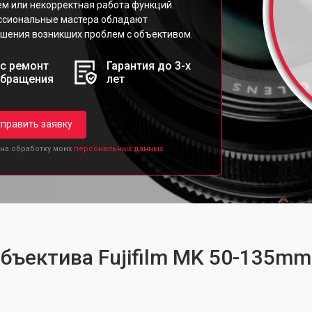
ем или некорректная работа функций.
ессиональные мастера обладают
шения возникших проблем с объективом.
с ремонт
Гарантия до 3-х
обращения
лет
править заявку
 на обработку моих
персональных данных.
бъектива Fujifilm MK 50-135mm 