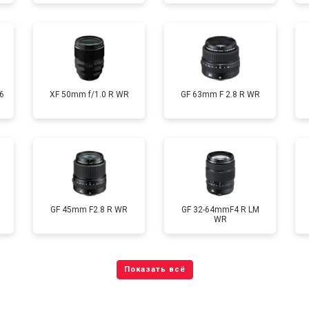
6
XF 50mm f/1.0 R WR
GF 63mm F 2.8 R WR
GF 45mm F2.8 R WR
GF 32-64mmF4 R LM
WR