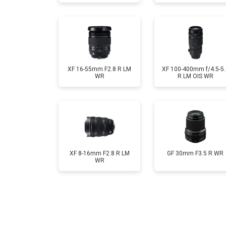
XF 16-55mm F2.8 R LM
XF 100-400mm f/4.5-5.
WR
R LM OIS WR
XF 8-16mm F2.8 R LM
GF 30mm F3.5 R WR
WR