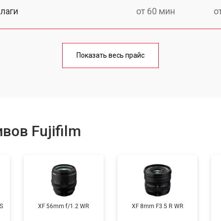
лаги
от 60 мин
о
от 50 мин
о
Показать весь прайс
от 80 мин
о
от 40 мин
о
ов Fujifilm
лизатора
от 80 мин
о
S
XF 56mm f/1.2 WR
XF 8mm F3.5 R WR