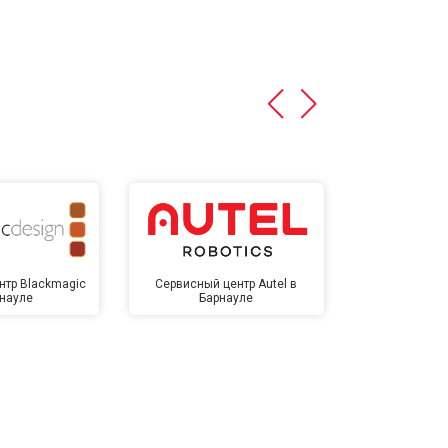
нтр Blackmagic
Сервисный центр Autel в
Сервисный 
рнауле
Барнауле
Бар