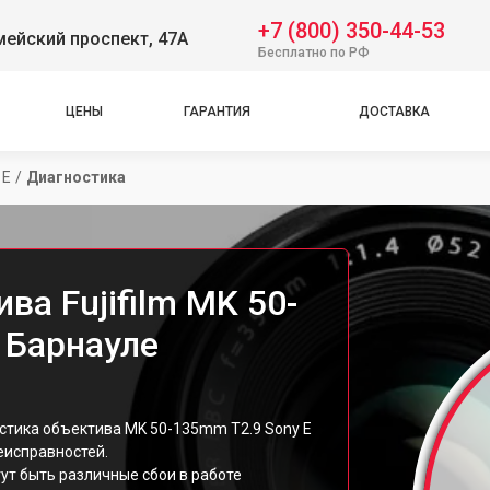
+7 (800) 350-44-53
ейский проспект, 47А
Бесплатно по РФ
ЦЕНЫ
ГАРАНТИЯ
ДОСТАВКА
 E
/
Диагностика
ва Fujifilm MK 50-
 Барнауле
остика объектива MK 50-135mm T2.9 Sony E
еисправностей.
ут быть различные сбои в работе