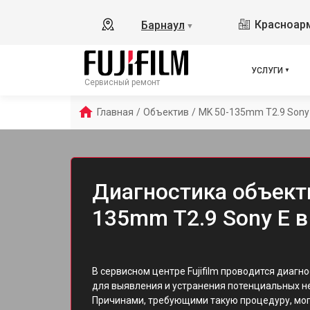
Красноарм
Барнаул
▼
УСЛУГИ
Сервисный ремонт
Главная
/
Объектив
/
MK 50-135mm T2.9 Sony
Диагностика объекти
135mm T2.9 Sony E в
В сервисном центре Fujifilm проводится диагн
для выявления и устранения потенциальных н
Причинами, требующими такую процедуру, мог