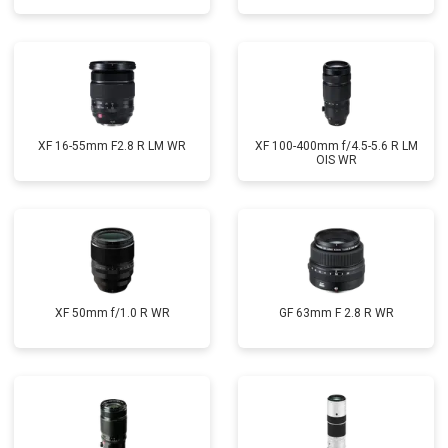
XF 16-55mm F2.8 R LM WR
XF 100-400mm f/4.5-5.6 R LM
OIS WR
XF 50mm f/1.0 R WR
GF 63mm F 2.8 R WR