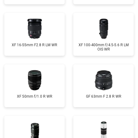
XF 16-55mm F2.8 R LM WR
XF 100-400mm f/4.5-5.6 R LM
OIS WR
XF 50mm f/1.0 R WR
GF 63mm F 2.8 R WR