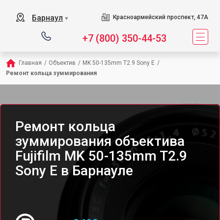
Барнаул
Красноармейский проспект, 47А
▼
+7 (800) 350-44-53
Главная
/
Объектив
/
MK 50-135mm T2.9 Sony E
/
Ремонт кольца зуммирования
Ремонт кольца
зуммирования объектива
Fujifilm MK 50-135mm T2.9
Sony E в Барнауле