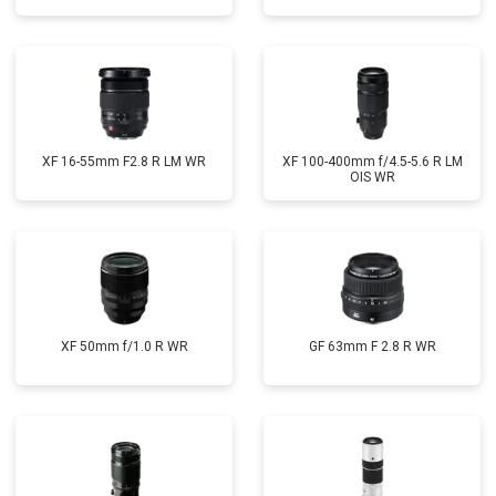
XF 16-55mm F2.8 R LM WR
XF 100-400mm f/4.5-5.6 R LM
OIS WR
XF 50mm f/1.0 R WR
GF 63mm F 2.8 R WR