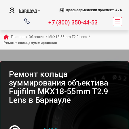
Барнаул
Красноармейский проспект, 47А
▼
+7 (800) 350-44-53
Главная
/
Объектив
/
MKX18-55mm T2.9 Lens
/
Ремонт кольца зуммирования
Ремонт кольца
зуммирования объектива
Fujifilm MKX18-55mm T2.9
Lens в Барнауле