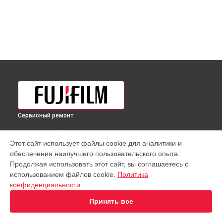
Сервисный ремонт
ВЫБЕРИ СВОЙ ГОРОД
Этот сайт использует файлы cookie для аналитики и
Восстановление после попадания влаги объектива MKX18-
обеспечения наилучшего пользовательского опыта.
55mm T2.9 Lens Fujifilm в
Краснодаре
Продолжая использовать этот сайт, вы соглашаетесь с
Восстановление после попадания влаги объектива MKX18-
использованием файлов cookie.
Политика
55mm T2.9 Lens Fujifilm в
Ростове-на-Дону
конфиденциальности
Восстановление после попадания влаги объектива MKX18-
55mm T2.9 Lens Fujifilm в
Нижнем Новгороде
Принять все
Восстановление после попадания влаги объектива MKX18-
55mm T2.9 Lens Fujifilm в
Новосибирске