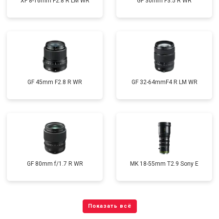
XF 8-16mm F2.8 R LM WR
GF 30mm F3.5 R WR
GF 45mm F2.8 R WR
GF 32-64mmF4 R LM WR
GF 80mm f/1.7 R WR
MK 18-55mm T2.9 Sony E