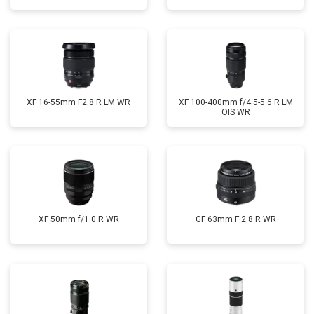
XF 16-55mm F2.8 R LM WR
XF 100-400mm f/4.5-5.6 R LM
OIS WR
XF 50mm f/1.0 R WR
GF 63mm F 2.8 R WR