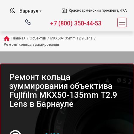
Барнаул
Красноармейский проспект, 47А
▼
+7 (800) 350-44-53
Главная
/
Объектив
/
MKX50-135mm T2.9 Lens
/
Ремонт кольца зуммирования
Ремонт кольца
зуммирования объектива
Fujifilm MKX50-135mm T2.9
Lens в Барнауле