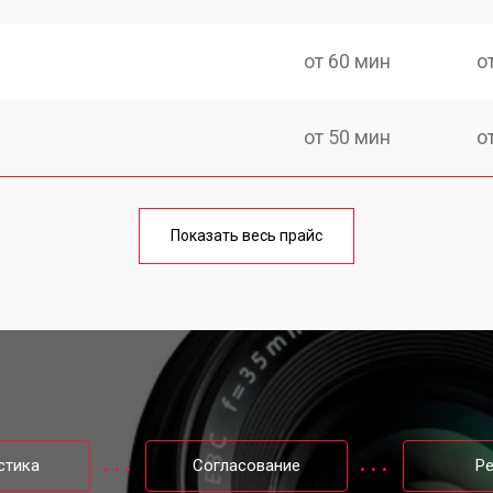
от 60 мин
о
от 50 мин
о
от 50 мин
о
Показать весь прайс
от 80 мин
о
от 40 мин
о
лизатора
от 80 мин
о
стика
Согласование
Р