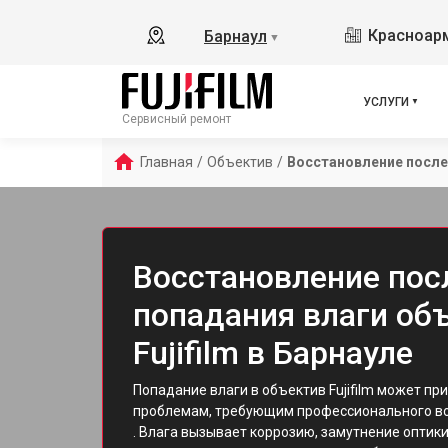
Красноарм
Барнаул
▼
УСЛУГИ
Сервисный ремонт
Главная
/
Объектив
/
Восстановление после
Восстановление пос
попадания влаги об
Fujifilm в Барнауле
Попадание влаги в объектив Fujifilm может пр
проблемам, требующим профессионального в
. Влага вызывает коррозию, замутнение оптики 