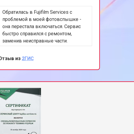
Обратилась в Fujifilm Services с
проблемой в моей фотовспышке -
она перестала включаться. Сервис
быстро справился с ремонтом,
заменив неисправные части.
Осталась впечатлена их
профессионализмом и
Отзыв из
2ГИС
внимательным отношением к
клиентам. Буду рекомендовать их
всем, кто ищет надежный ремонт
фототехники.