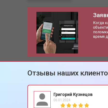
Заяв
Когда к
объекти
поломки
время д
Отзывы наших клиент
Григорий Кузнецов
06.01.2024