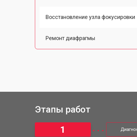
Восстановление узла фокусировки
Ремонт диафрагмы
Чистка от пыли объектива Fujifilm
Юстировка объектива Fujifilm
Замена байонета
Этапы работ
Ремонт шлейфа оптического стаби
1
Диагно