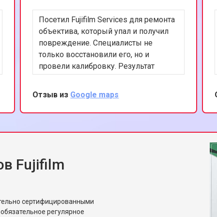
Посетил Fujifilm Services для ремонта
объектива, который упал и получил
повреждение. Специалисты не
только восстановили его, но и
провели калибровку. Результат
превзошел все ожидания - объектив
работает как новый. Спасибо за
Отзыв из
Google maps
высокий уровень сервиса и
внимание к деталям.
 Fujifilm
ительно сертифицированными
 обязательное регулярное