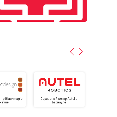
нтр Blackmagic
Сервисный центр Autel в
Сервисный 
рнауле
Барнауле
Бар