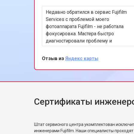
Недавно обратился в сервис Fujifilm
Services с проблемой моего
фотоаппарата Fujifilm - не работала
фокусировка. Мастера быстро
диагностировали проблему и
заменили поврежденный компонент.
Очень доволен скоростью и
Отзыв из
Яндекс карты
качеством работы. Рекомендую этот
сервис всем, кто ценит
профессионализм и качество.
Сертификаты инженеров
Штат сервисного центра укомплектован исключ
инженерами Fujifilm. Наши специалисты проходят