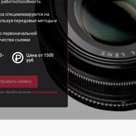
 работоспособность
ера специализируются на
пользуя передовые методы и
го первоначальной
чества съемки.
3-
Цена от 1500
руб
править заявку
 на обработку моих
персональных