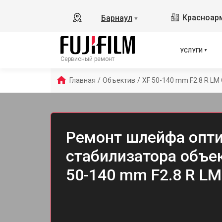
Красноарм
Барнаул
▼
УСЛУГИ
Сервисный ремонт
Главная
/
Объектив
/
XF 50-140 mm F2.8 R LM
Ремонт шлейфа опти
стабилизатора объект
50-140 mm F2.8 R LM