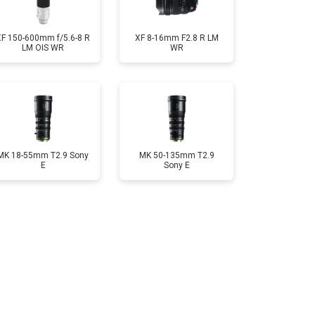
XF 150-600mm f/5.6-8 R
XF 8-16mm F2.8 R LM
LM OIS WR
WR
MK 18-55mm T2.9 Sony
MK 50-135mm T2.9
E
Sony E