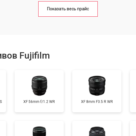
лаги
от 60 мин
о
Показать весь прайс
от 50 мин
о
от 80 мин
о
ов Fujifilm
от 40 мин
о
S
XF 56mm f/1.2 WR
XF 8mm F3.5 R WR