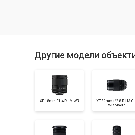
Восстановление после попадания в
Чистка от пыли
Юстировка
Другие модели объектив
Замена байонета
XF 18mm F1.4 R LM WR
XF 80mm f/2.8 R LM OI
WR Macro