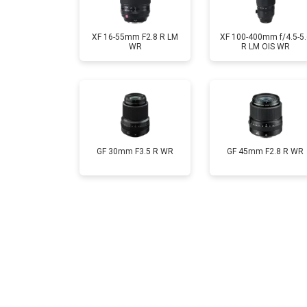
XF 16-55mm F2.8 R LM
XF 100-400mm f/4.5-5.
WR
R LM OIS WR
GF 30mm F3.5 R WR
GF 45mm F2.8 R WR