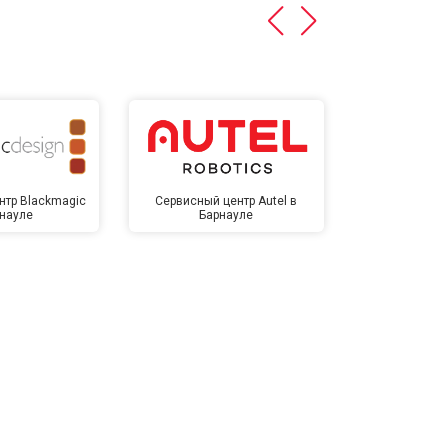
нтр Blackmagic
Сервисный центр Autel в
Сервисный 
рнауле
Барнауле
Бар