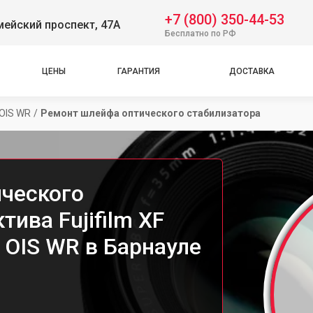
+7 (800) 350-44-53
ейский проспект, 47А
Бесплатно по РФ
ЦЕНЫ
ГАРАНТИЯ
ДОСТАВКА
 OIS WR
/
Ремонт шлейфа оптического стабилизатора
ческого
ива Fujifilm XF
 OIS WR в Барнауле