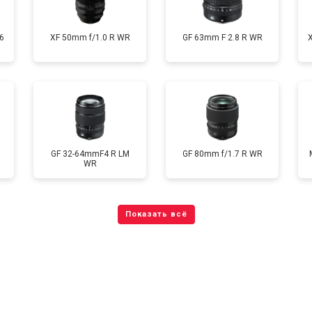
6
XF 50mm f/1.0 R WR
GF 63mm F 2.8 R WR
GF 32-64mmF4 R LM
GF 80mm f/1.7 R WR
WR