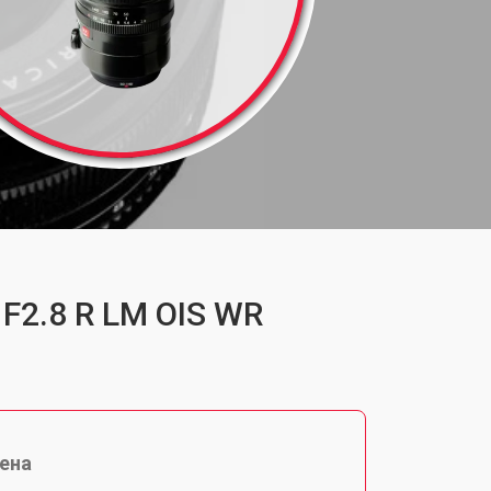
 F2.8 R LM OIS WR
ена