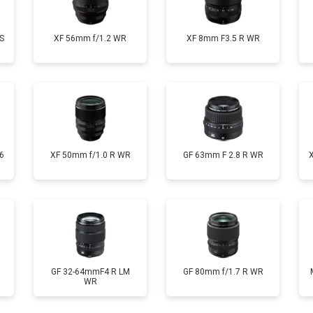
S
XF 56mm f/1.2 WR
XF 8mm F3.5 R WR
6
XF 50mm f/1.0 R WR
GF 63mm F 2.8 R WR
GF 32-64mmF4 R LM
GF 80mm f/1.7 R WR
WR