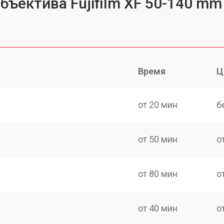
бъектива Fujifilm XF 50-140 mm
Время
Ц
от 20 мин
б
от 50 мин
о
от 80 мин
о
от 40 мин
о