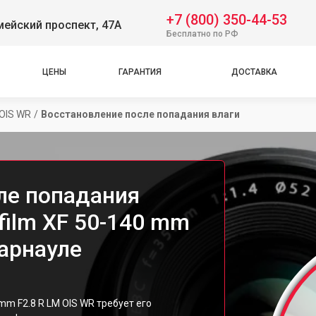
+7 (800) 350-44-53
ейский проспект, 47А
Бесплатно по РФ
ЦЕНЫ
ГАРАНТИЯ
ДОСТАВКА
 OIS WR
/
Восстановление после попадания влаги
ле попадания
ifilm XF 50-140 mm
Барнауле
 mm F2.8 R LM OIS WR требует его