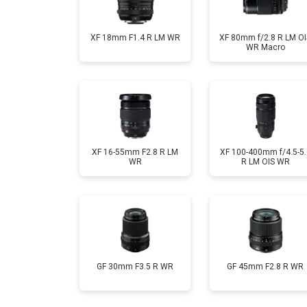
XF 18mm F1.4 R LM WR
XF 80mm f/2.8 R LM OI
WR Macro
XF 16-55mm F2.8 R LM
XF 100-400mm f/4.5-5.
WR
R LM OIS WR
GF 30mm F3.5 R WR
GF 45mm F2.8 R WR