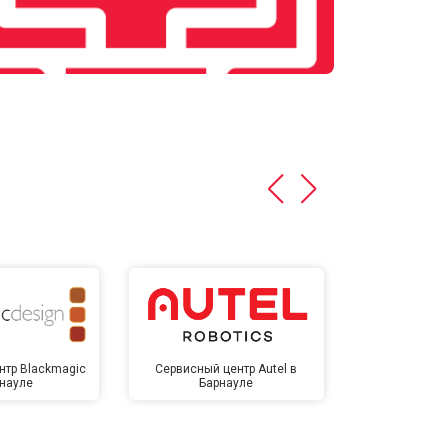
нтр Blackmagic
Сервисный центр Autel в
Сервисный 
рнауле
Барнауле
Бар