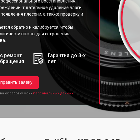
профессионального восстановления.
реждений, тщательное удаление влаги,
появления плесени, а также проверку и
ется обратно и калибруется, чтобы
критически важны для сохранения
ва.
с ремонт
Гарантия до 3-х
обращения
лет
править заявку
 на обработку моих
персональных данных.