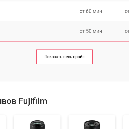
от 60 мин
о
от 50 мин
о
от 50 мин
о
Показать весь прайс
от 80 мин
о
от 40 мин
о
ов Fujifilm
лизатора
от 80 мин
о