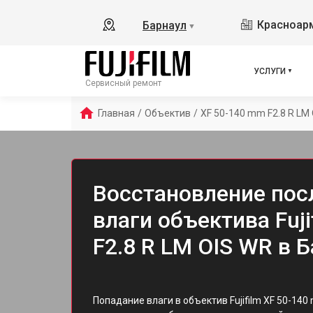
Красноарм
Барнаул
▼
УСЛУГИ
Сервисный ремонт
Главная
/
Объектив
/
XF 50-140 mm F2.8 R LM
Восстановление пос
влаги объектива Fuj
F2.8 R LM OIS WR в 
Попадание влаги в объектив Fujifilm XF 50-140