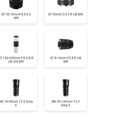
GF 35-70mmF4.5-5.6
GF 50mm f/3.5 R LM WR
WR
XF 150-600mm f/5.6-8 R
XF 8-16mm F2.8 R LM
LM OIS WR
WR
MK 18-55mm T2.9 Sony
MK 50-135mm T2.9
E
Sony E