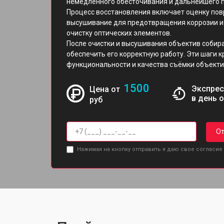
немедленного обесточивания и дальнейшего 
Процесс восстановления включает оценку пов
высушивание для предотвращения коррозии и 
очистку оптических элементов.
После очистки и высушивания объектив собира
обеспечить его корректную работу. Эти шаги 
функциональности и качества съёмки объекти
1500
Экспрес
Цена от
в день 
руб
От
Нажимая на кнопку отправить я даю свое согласие