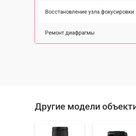
Восстановление узла фокусировки
Ремонт диафрагмы
Чистка от пыли
Юстировка
Замена байонета
Другие модели объектив
Ремонт шлейфа оптического стаби