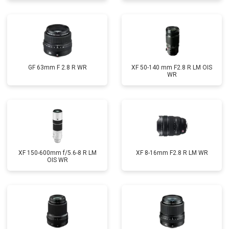
GF 63mm F 2.8 R WR
XF 50-140 mm F2.8 R LM OIS
WR
XF 150-600mm f/5.6-8 R LM
XF 8-16mm F2.8 R LM WR
OIS WR