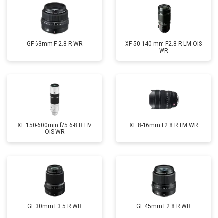
GF 63mm F 2.8 R WR
XF 50-140 mm F2.8 R LM OIS
WR
XF 150-600mm f/5.6-8 R LM
XF 8-16mm F2.8 R LM WR
OIS WR
GF 30mm F3.5 R WR
GF 45mm F2.8 R WR