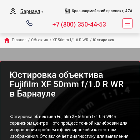
Барнаул
Красноармейский проспект, 47А
▼
+7 (800) 350-44-53
Главная
/
Объектив
/
XF 50mm f/1.0 R WR
/
Юстировка
Юстировка объектива
Fujifilm XF 50mm f/1.0 R WR
в Барнауле
Юстировка объектива Fujifilm XF 50mm f/1.0 R WR в
сервисном центре – это процесс точной калибровки для
исправления проблем с фокусировкой и качеством
изображения. Это включает диагностику для выявления