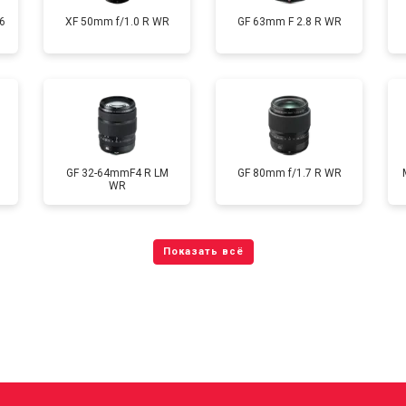
6
XF 50mm f/1.0 R WR
GF 63mm F 2.8 R WR
GF 32-64mmF4 R LM
GF 80mm f/1.7 R WR
WR