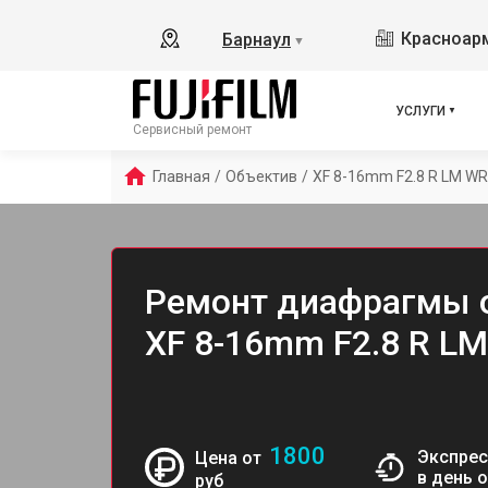
Красноарм
Барнаул
▼
УСЛУГИ
Сервисный ремонт
Главная
/
Объектив
/
XF 8-16mm F2.8 R LM WR
Ремонт диафрагмы о
XF 8-16mm F2.8 R LM
1800
Экспрес
Цена от
в день 
руб