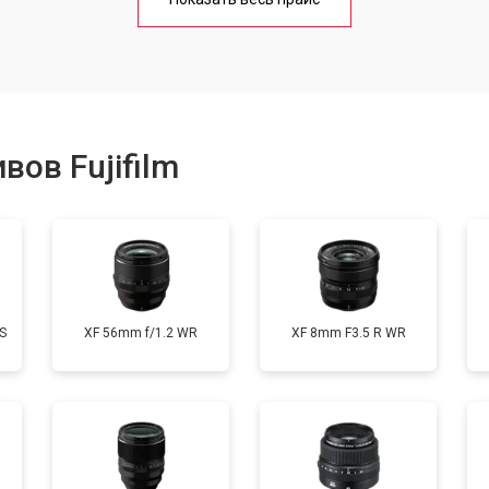
от 80 мин
о
от 40 мин
о
ов Fujifilm
лизатора
от 80 мин
о
S
XF 56mm f/1.2 WR
XF 8mm F3.5 R WR