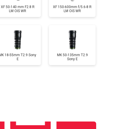
XF 50-140 mm F2.8 R
XF 150-600mm f/5.6-8 R
LM OIS WR
LM OIS WR
MK 18-55mm T2.9 Sony
MK 50-135mm T2.9
E
Sony E