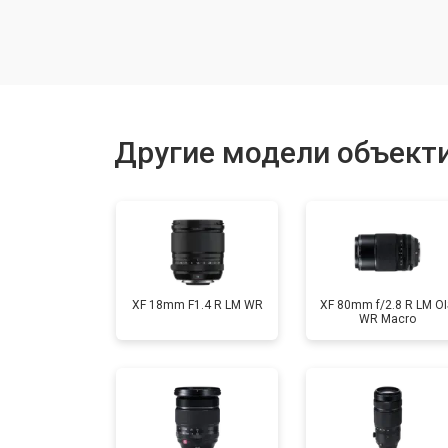
Юстировка
Замена байонета
Другие модели объектив
Ремонт шлейфа оптического стаби
XF 18mm F1.4 R LM WR
XF 80mm f/2.8 R LM OI
WR Macro