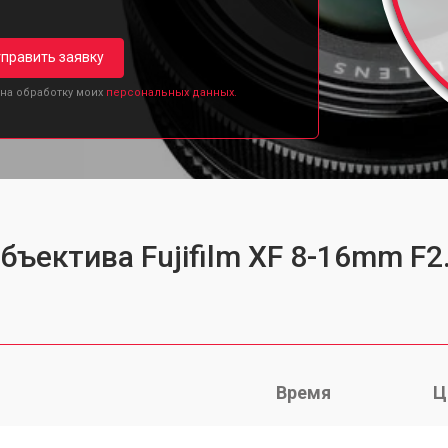
править заявку
 на обработку моих
персональных данных.
бъектива Fujifilm XF 8-16mm F2
Время
Ц