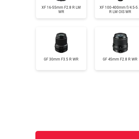
XF 16-55mm F2.8 R LM
XF 100-400mm f/4.5-5.
WR
R LM OIS WR
GF 30mm F3.5 R WR
GF 45mm F2.8 R WR