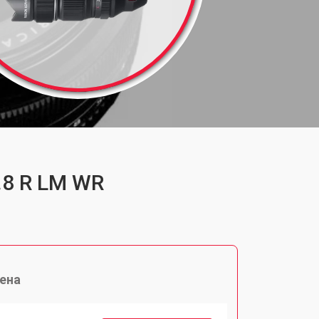
.8 R LM WR
ена