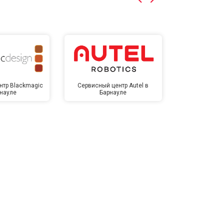
нтр Blackmagic
Сервисный центр Autel в
Сервисный 
рнауле
Барнауле
Бар