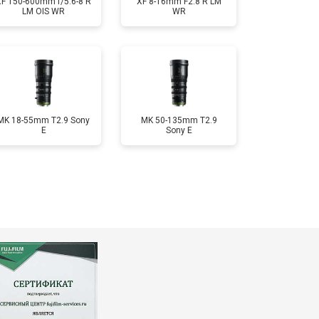
XF 150-600mm f/5.6-8 R
XF 8-16mm F2.8 R LM
LM OIS WR
WR
MK 18-55mm T2.9 Sony
MK 50-135mm T2.9
E
Sony E