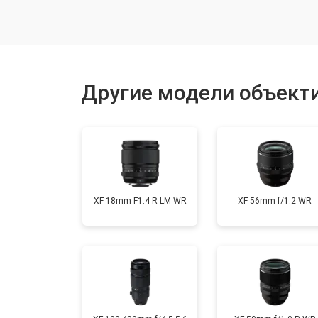
Чистка от пыли
Юстировка
Другие модели объектив
Замена байонета
Ремонт шлейфа оптического стаби
XF 18mm F1.4 R LM WR
XF 56mm f/1.2 WR