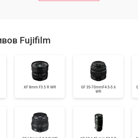
от 50 мин
о
от 80 мин
о
ов Fujifilm
от 40 мин
о
лизатора
от 80 мин
о
XF 8mm F3.5 R WR
GF 35-70mmF4.5-5.6
WR