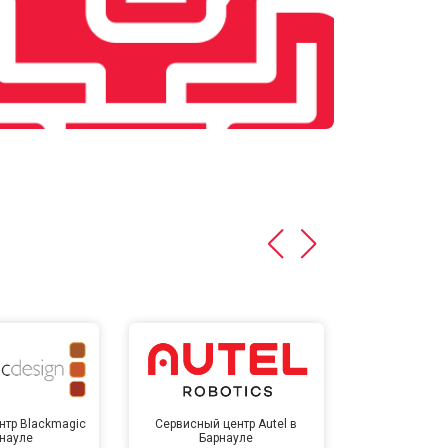
нтр Blackmagic
Сервисный центр Autel в
Сервисный 
рнауле
Барнауле
Бар