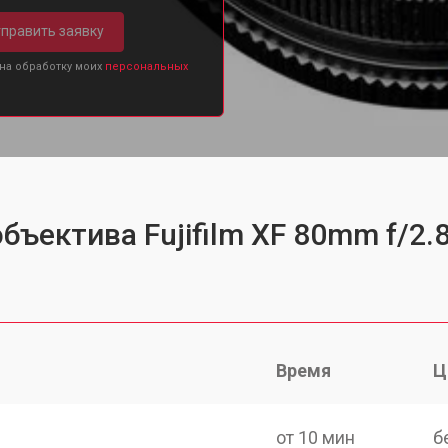
править заявку
 на обработку моих
персональных
бъектива Fujifilm XF 80mm f/2.
Время
Ц
от 10 мин
б