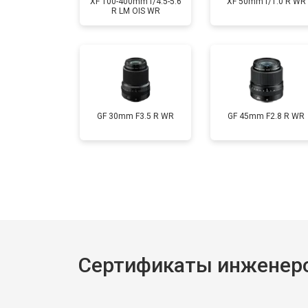
XF 100-400mm f/4.5-5.6
XF 50mm f/1.0 R WR
R LM OIS WR
GF 30mm F3.5 R WR
GF 45mm F2.8 R WR
Сертификаты инженеров