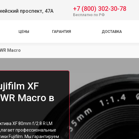
+7 (800) 302-30-78
ейский проспект, 47А
Бесплатно по РФ
ЦЕНЫ
ГАРАНТИЯ
ДОСТАВКА
S WR Macro
ifilm XF
 WR Macro в
ктива XF 80mm f/2.8 R LM
едлагает профессиональные
ки Fujifilm. Мы гарантируем