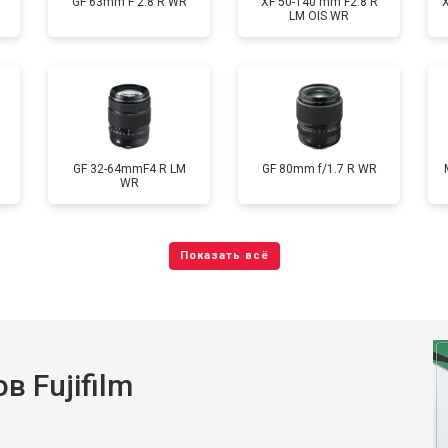
GF 63mm F 2.8 R WR
XF 50-140 mm F2.8 R
LM OIS WR
GF 32-64mmF4 R LM
GF 80mm f/1.7 R WR
WR
 Fujifilm