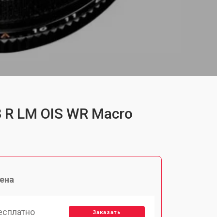
8 R LM OIS WR Macro
ена
есплатно
Заказать