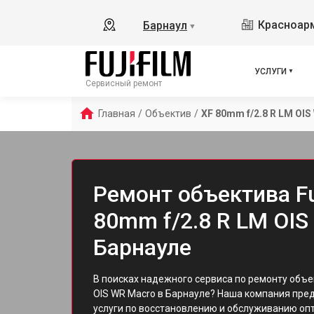
Красноарм
Барнаул
▼
УСЛУГИ
Сервисный ремонт
Главная
/
Объектив
/
XF 80mm f/2.8 R LM OI
Ремонт объектива Fuj
80mm f/2.8 R LM OIS
Барнауле
В поисках надежного сервиса по ремонту объе
OIS WR Macro в Барнауле? Наша компания пр
услуги по восстановлению и обслуживанию опти