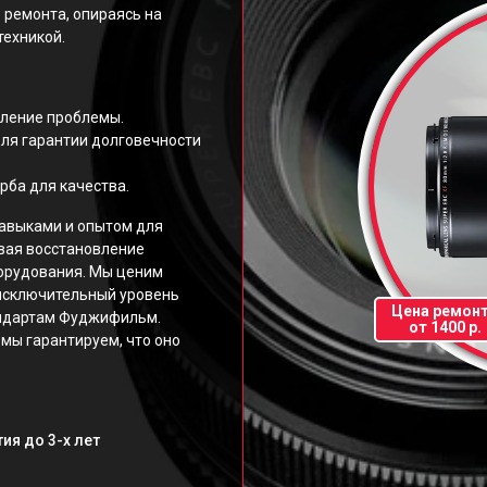
 ремонта, опираясь на
техникой.
еление проблемы.
ля гарантии долговечности
рба для качества.
авыками и опытом для
вая восстановление
орудования. Мы ценим
исключительный уровень
Цена ремон
андартам Фуджифильм.
от 1400 р.
мы гарантируем, что оно
ия до 3-х лет