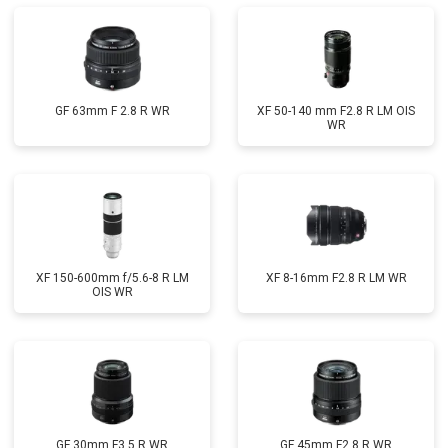
GF 63mm F 2.8 R WR
XF 50-140 mm F2.8 R LM OIS
WR
XF 150-600mm f/5.6-8 R LM
XF 8-16mm F2.8 R LM WR
OIS WR
GF 30mm F3.5 R WR
GF 45mm F2.8 R WR