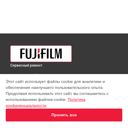
Сервисный ремонт
ВЫБЕРИ СВОЙ ГОРОД
Этот сайт использует файлы cookie для аналитики и
Чистка от пыли объектива XF 8mm F3.5 R WR Fujifilm в
обеспечения наилучшего пользовательского опыта.
Краснодаре
Продолжая использовать этот сайт, вы соглашаетесь с
Чистка от пыли объектива XF 8mm F3.5 R WR Fujifilm в
использованием файлов cookie.
Политика
Ростове-на-Дону
конфиденциальности
Чистка от пыли объектива XF 8mm F3.5 R WR Fujifilm в
Нижнем Новгороде
Принять все
Чистка от пыли объектива XF 8mm F3.5 R WR Fujifilm в
Новосибирске