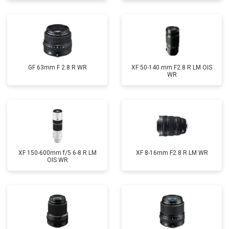
GF 63mm F 2.8 R WR
XF 50-140 mm F2.8 R LM OIS
WR
XF 150-600mm f/5.6-8 R LM
XF 8-16mm F2.8 R LM WR
OIS WR