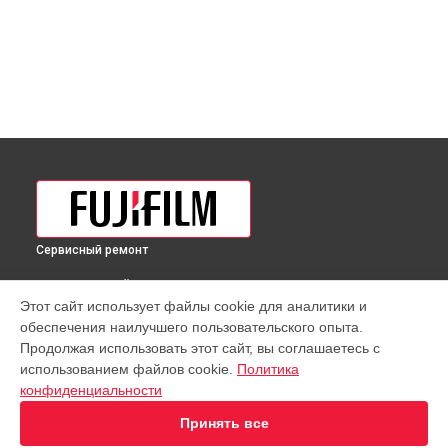
Сервисный ремонт
ВЫБЕРИ СВОЙ ГОРОД
Этот сайт использует файлы cookie для аналитики и
Полировка объектива XF 8mm F3.5 R WR Fujifilm в
обеспечения наилучшего пользовательского опыта.
Краснодаре
Продолжая использовать этот сайт, вы соглашаетесь с
Полировка объектива XF 8mm F3.5 R WR Fujifilm в
Ростове-
использованием файлов cookie.
Политика
на-Дону
конфиденциальности
Полировка объектива XF 8mm F3.5 R WR Fujifilm в
Нижнем
Новгороде
Принять все
Полировка объектива XF 8mm F3.5 R WR Fujifilm в