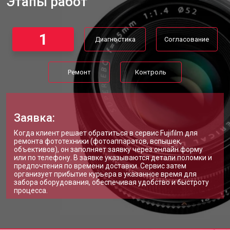
Этапы работ
1
Диагностика
Согласование
Ремонт
Контроль
Заявка:
Когда клиент решает обратиться в сервис Fujifilm для
ремонта фототехники (фотоаппаратов, вспышек,
объективов), он заполняет заявку через онлайн форму
или по телефону. В заявке указываются детали поломки и
предпочтения по времени доставки. Сервис затем
организует прибытие курьера в указанное время для
забора оборудования, обеспечивая удобство и быстроту
процесса.