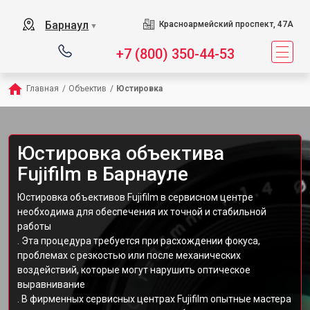
Барнаул
Красноармейский проспект, 47А
▼
+7 (800) 350-44-53
Главная
/
Объектив
/
Юстировка
Юстировка объектива
Fujifilm в Барнауле
Юстировка объективов Fujifilm в сервисном центре
необходима для обеспечения их точной и стабильной
работы
. Эта процедура требуется при расхождении фокуса,
проблемах с резкостью или после механических
воздействий, которые могут нарушить оптическое
выравнивание
. В фирменных сервисных центрах Fujifilm опытные мастера