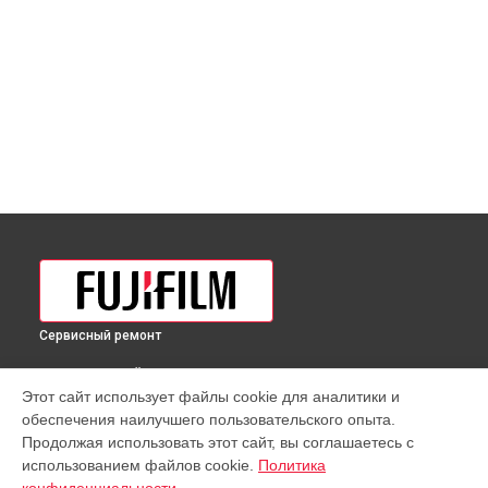
Сервисный ремонт
ВЫБЕРИ СВОЙ ГОРОД
Этот сайт использует файлы cookie для аналитики и
Юстировка объектива Fujifilm в
Краснодаре
обеспечения наилучшего пользовательского опыта.
Юстировка объектива Fujifilm в
Ростове-на-Дону
Продолжая использовать этот сайт, вы соглашаетесь с
Юстировка объектива Fujifilm в
Нижнем Новгороде
использованием файлов cookie.
Политика
Юстировка объектива Fujifilm в
Новосибирске